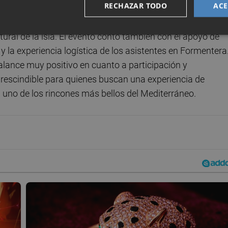
RECHAZAR TODO
ACE
 frente al sol con las cremas solares de Rituals, ideales p
tural de la isla. El evento contó también con el apoyo de
y la experiencia logística de los asistentes en Formentera
lance muy positivo en cuanto a participación y
rescindible para quienes buscan una experiencia de
n uno de los rincones más bellos del Mediterráneo.