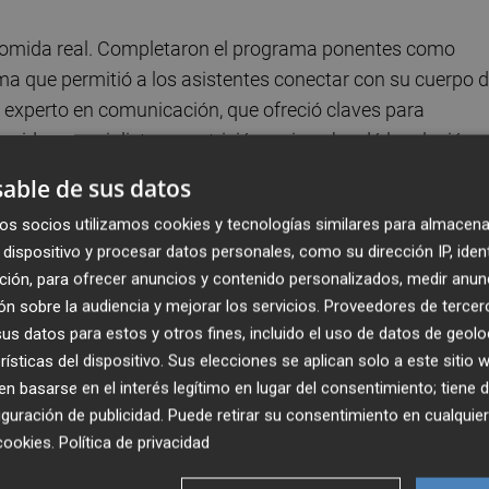
a comida real. Completaron el programa ponentes como
lma que permitió a los asistentes conectar con su cuerpo 
 experto en comunicación, que ofreció claves para
rrido, especialista en nutrición, quien abordó la relación
ramientas prácticas para mejorar la salud.
able de sus datos
os socios utilizamos cookies y tecnologías similares para almacena
les como la de Mónica Ceño, fundadora de la marca de
dispositivo y procesar datos personales, como su dirección IP, iden
un viaje olfativo a través del poder de los aromas, y la
ción, para ofrecer anuncios y contenido personalizados, medir anun
n música 8D de The Breath Act, que brindó a los
n sobre la audiencia y mejorar los servicios.
Proveedores de tercer
ión en plena naturaleza. El hotel Teranka, sede del event
s datos para estos y otros fines, incluido el uso de datos de geolo
ndo una acogida especial con un concierto en directo como
rísticas del dispositivo. Sus elecciones se aplican solo a este sitio
dos para el desarrollo de las actividades y el descanso.
 basarse en el interés legítimo en lugar del consentimiento; tiene 
taron de productos saludables y naturales ofrecidos por la
guración de publicidad
. Puede retirar su consentimiento en cualqu
cookies
.
Política de privacidad
g, Matcha &amp; Co y la kombucha artesanal de Bioma,
 sabores alineados con un estilo de vida saludable.