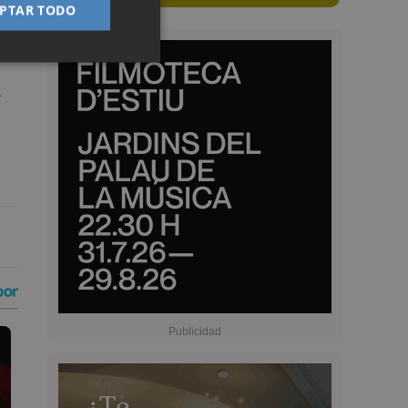
PTAR TODO
ara
.