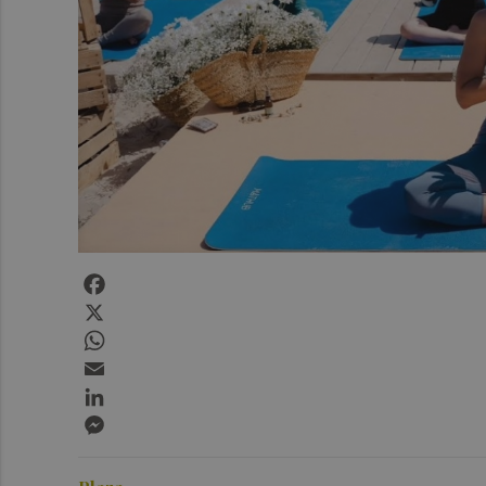
Facebook
X
WhatsApp
Email
LinkedIn
Messenger