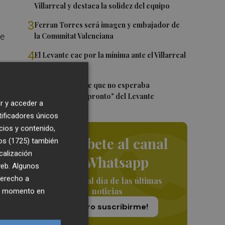
Villarreal y destaca la solidez del equipo
3
Ferran Torres será imagen y embajador de
la Comunitat Valenciana
de
4
El Levante cae por la mínima ante el Villarreal
5
Elgezabal admite que no esperaba
marcharse "tan pronto" del Levante
r y acceder a
tificadores únicos
cios y contenido,
Suscríbete al canal
os (1725)
también
o,
calización
de Whatsapp
 web. Algunos
derecho a
Siempre al día de las últimas
s
noticias
ier momento en
¡Quiero suscribirme!