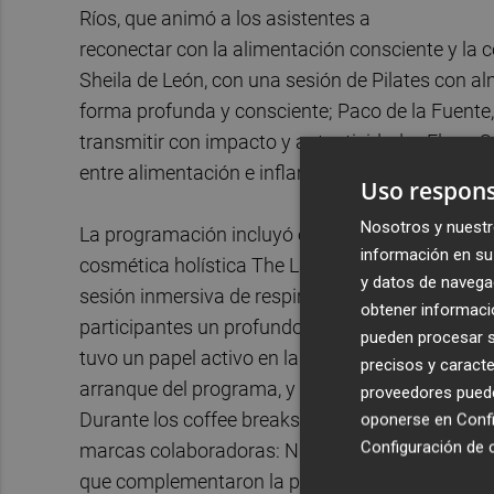
Ríos, que animó a los asistentes a
reconectar con la alimentación consciente y l
Sheila de León, con una sesión de Pilates con a
forma profunda y consciente; Paco de la Fuente,
transmitir con impacto y autenticidad; y Elena Ga
entre alimentación e inflamación, aportando her
Uso respons
Nosotros y nuestr
La programación incluyó experiencias sensoria
información en su 
cosmética holística The Lab Room, quien propuso 
y datos de navega
sesión inmersiva de respiración y meditación co
obtener informació
participantes un profundo momento de introspecc
pueden procesar su
tuvo un papel activo en la experiencia, ofrecie
precisos y caracte
arranque del programa, y creando espacios cuida
proveedores pueden
Durante los coffee breaks, los asistentes disfru
oponerse en
Confi
Configuración de 
marcas colaboradoras: Nut&amp;Me, Realfoodin
que complementaron la propuesta del evento con