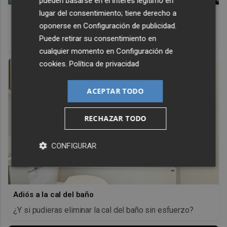
pueden basarse en el interés legítimo en
lugar del consentimiento; tiene derecho a
Pasaportes que abren puertas
oponerse en
Configuración de publicidad
.
Los pasaportes más poderosos del mundo, ¿está el
Puede retirar su consentimiento en
tuyo?
cualquier momento en
Configuración de
cookies
.
Política de privacidad
ACEPTAR TODO
RECHAZAR TODO
CONFIGURAR
Adiós a la cal del baño
¿Y si pudieras eliminar la cal del baño sin esfuerzo?