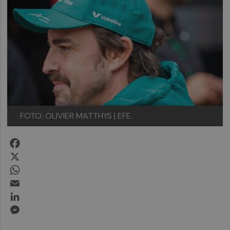
FOTO: OLIVIER MATTHYS | EFE.
Facebook
X
WhatsApp
Email
LinkedIn
Messenger