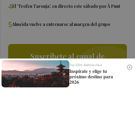
4
El 'Trofeu Taronja', en directo este sábado por À Punt
5
Almeida vuelve a entrenarse al margen del grupo
Suscríbete al canal de
Whatsapp
Top 2026: destinos clave
Inspírate y elige tu
próximo destino para
Siempre al día de las últimas noticias
2026
¡Quiero suscribirme!