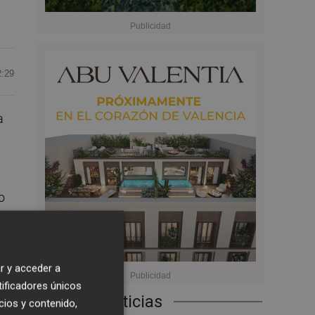
2:29
a
o
r y acceder a
tificadores únicos
Últimas Noticias
cios y contenido,