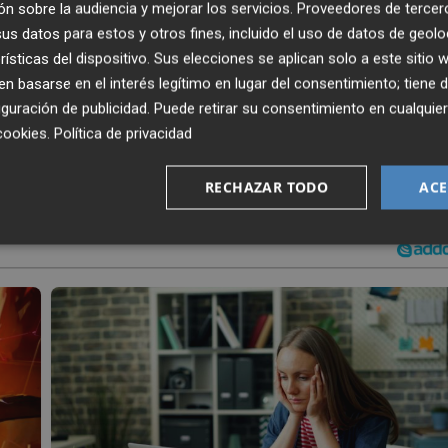
 la nota mñas detacada de la esta cita considerada la puer
n sobre la audiencia y mejorar los servicios.
Proveedores de tercer
 valencianos y una fiesta en la ciudad.
s datos para estos y otros fines, incluido el uso de datos de geolo
rísticas del dispositivo. Sus elecciones se aplican solo a este sitio
onal premio a la familia más numerosa, que ha recaído en
 basarse en el interés legítimo en lugar del consentimiento; tiene 
guración de publicidad
. Puede retirar su consentimiento en cualqu
cookies
.
Política de privacidad
RECHAZAR TODO
ACE