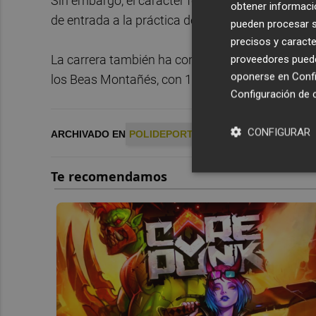
Sin embargo, el caracter festivo de la prueba es
obtener informació
de entrada a la práctica de la carrera de muchos
pueden procesar su
precisos y caracte
La carrera también ha contado con el ya tradici
proveedores pueden
oponerse en
Confi
los Beas Montañés, con 17 miembros inscritos.
Configuración de 
CONFIGURAR
ARCHIVADO EN
POLIDEPORTIVO