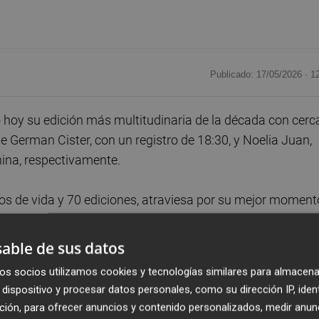
Publicado: 17/05/2026 ·
1
 hoy su edición más multitudinaria de la década con cerc
de German Cister, con un registro de 18:30, y Noelia Juan,
ina, respectivamente.
os de vida y 70 ediciones, atraviesa por su mejor moment
a edición.
able de sus datos
ente (18:59) y Xevi Lluch (19:24), mientras que en
os socios utilizamos cookies y tecnologías similares para almacena
do Elia Fuentes (21:30) y la tercera Emma Lacal (21:54).
dispositivo y procesar datos personales, como su dirección IP, iden
ción, para ofrecer anuncios y contenido personalizados, medir anun