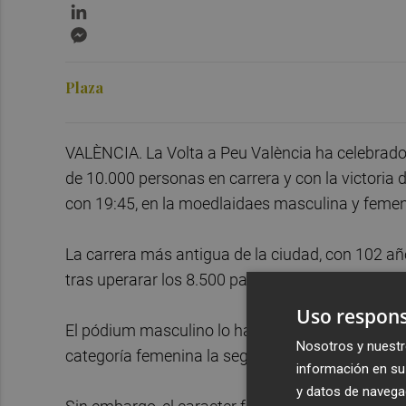
LinkedIn
Messenger
Plaza
VALÈNCIA. La Volta a Peu València ha celebrado
de 10.000 personas en carrera y con la victoria 
con 19:45, en la moedlaidaes masculina y femen
La carrera más antigua de la ciudad, con 102 añ
tras uperarar los 8.500 participantes de la pasad
Uso respons
El pódium masculino lo han completado Fran Torr
Nosotros y nuestr
categoría femenina la segunda clasificada ha si
información en su 
y datos de navega