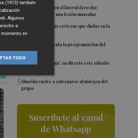
ta
os (1913)
también
1
Más problemas en el lateral derecho:
calización
Monferrer sufre una lesión muscular
 web. Algunos
2
derecho a
Awa Fam deja más certezas que dudas en la
WNBA
ier momento en
3
El Valencia presenta la programación del
Trofeu Taronja
PTAR TODO
4
El 'Trofeu Taronja', en directo este sábado
por À Punt
5
Almeida vuelve a entrenarse al margen del
grupo
Suscríbete al canal
de Whatsapp