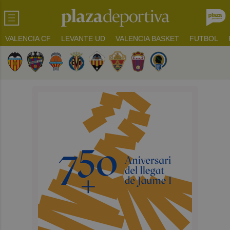
VALENCIA CF
LEVANTE UD
VALENCIA BASKET
FUTBOL