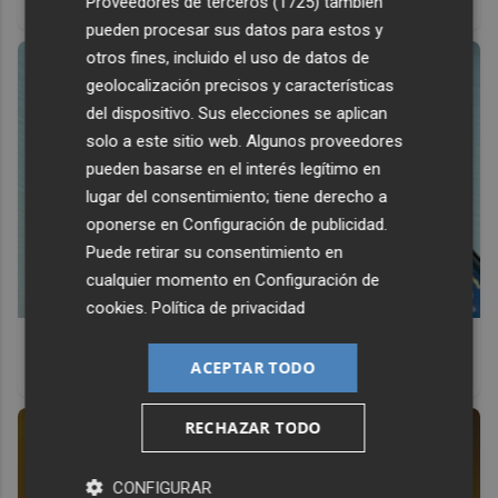
Proveedores de terceros (1725)
también
antes, pero mejor!
pueden procesar sus datos para estos y
otros fines, incluido el uso de datos de
geolocalización precisos y características
del dispositivo. Sus elecciones se aplican
solo a este sitio web. Algunos proveedores
pueden basarse en el interés legítimo en
lugar del consentimiento; tiene derecho a
oponerse en
Configuración de publicidad
.
Puede retirar su consentimiento en
cualquier momento en
Configuración de
cookies
.
Política de privacidad
9 apps que valen oro
ACEPTAR TODO
No son populares, pero sí extraordinariamente útiles
RECHAZAR TODO
CONFIGURAR