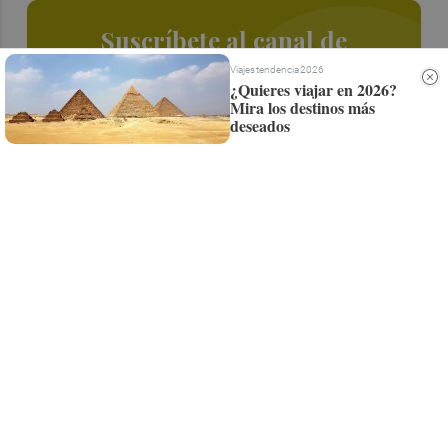
Suscríbete al canal de
Whatsapp
Viajes tendencia 2026
¿Quieres viajar en 2026?
Mira los destinos más
Siempre al día de las últimas noticias
deseados
¡Quiero suscribirme!