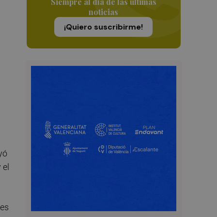
Siempre al día de las últimas
noticias
¡Quiero suscribirme!
uyó
 el
des