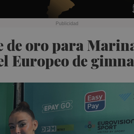
te de oro para Marina
el Europeo de gimna