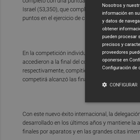
completo con una puntuación total de 57,650 pu
Nosotros y nuestr
Israel (53,350), que completaron el podio. Las e
información en su 
puntos en el ejercicio de cinco pelotas y 28,800 
y datos de navega
obtener informació
pueden procesar su
precisos y caracte
proveedores pueden
En la competición individual, España estuvo rep
oponerse en
Confi
accedieron a la final del concurso general y fi
Configuración de 
respectivamente, compitiendo entre las mejores
competirá alcanzó las finales de aro y mazas.
CONFIGURAR
Con este nuevo éxito internacional, la delegaci
desarrollado en los últimos años y mantiene la
finales por aparatos y en las grandes citas inte