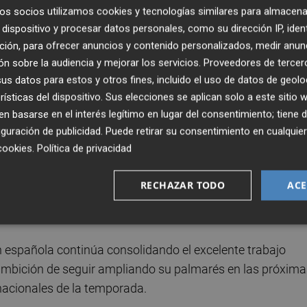
ntos. España se impuso con autoridad a Rusia (53,450) e
os socios utilizamos cookies y tecnologías similares para almacena
spañolas brillaron en sus dos ejercicios, obteniendo 28,850
dispositivo y procesar datos personales, como su dirección IP, iden
en el ejercicio mixto de tres aros y dos pares de mazas.
ción, para ofrecer anuncios y contenido personalizados, medir anun
n sobre la audiencia y mejorar los servicios.
Proveedores de tercer
s datos para estos y otros fines, incluido el uso de datos de geolo
rísticas del dispositivo. Sus elecciones se aplican solo a este sitio
 basarse en el interés legítimo en lugar del consentimiento; tiene 
resentada por Alba Bautista y Daniela Picó, quienes
guración de publicidad
. Puede retirar su consentimiento en cualqu
nalizaron en las posiciones decimotercera y decimoséptima
cookies
.
Política de privacidad
 gimnastas del continente. Además, Alba Bautista
RECHAZAR TODO
ACE
ón española continúa consolidando el excelente trabajo
 ambición de seguir ampliando su palmarés en las próxima
rnacionales de la temporada.