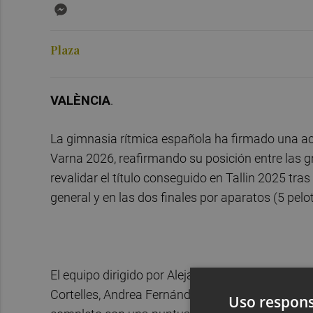
Messenger
Plaza
VALÈNCIA
.
La gimnasia rítmica española ha firmado una a
Varna 2026, reafirmando su posición entre las g
revalidar el título conseguido en Tallin 2025 tras
general y en las dos finales por aparatos (5 pelo
El equipo dirigido por Alejandra Quereda y Ana M
Cortelles, Andrea Fernández, Lucía Muñoz y Sal
Uso respons