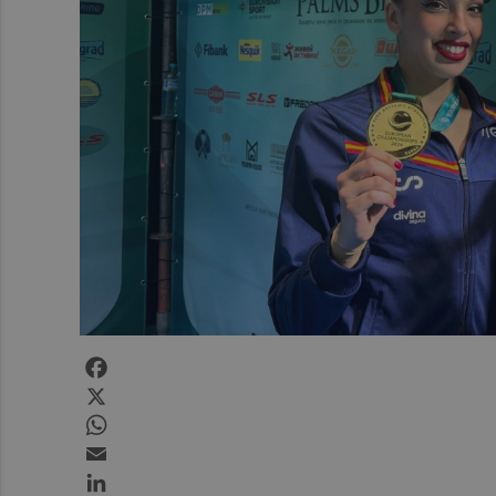
Facebook
X
WhatsApp
Email
LinkedIn