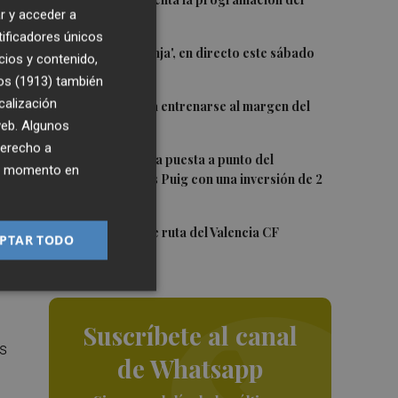
1
r y acceder a
Trofeu Taronja
tificadores únicos
2
El 'Trofeu Taronja', en directo este sábado
cios y contenido,
por À Punt
os (1913)
también
3
calización
Almeida vuelve a entrenarse al margen del
grupo
 web. Algunos
derecho a
4
València ultima la puesta a punto del
ier momento en
Velódromo Lluís Puig con una inversión de 2
millones
5
La nueva hoja de ruta del Valencia CF
PTAR TODO
Suscríbete al canal
s
de Whatsapp