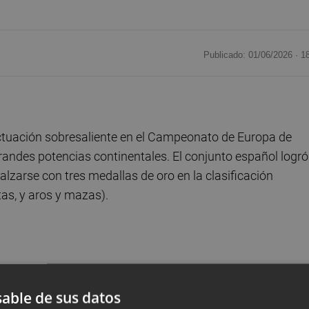
Publicado: 01/06/2026 ·
1
ctuación sobresaliente en el Campeonato de Europa de
randes potencias continentales. El conjunto español logró
 alzarse con tres medallas de oro en la clasificación
tas, y aros y mazas).
aría Pelaz, integrado por Inés Bergua, Andrea Corral, Mar
ma Solaun, conquistó la medalla de oro en el concurso
able de sus datos