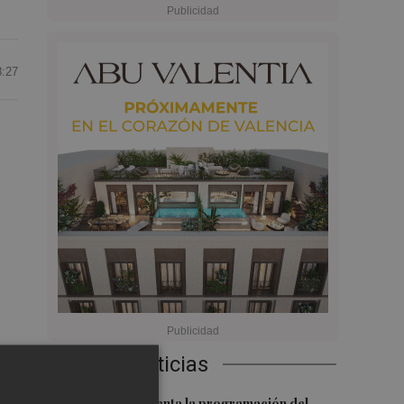
8:27
ina
Últimas Noticias
El Valencia presenta la programación del