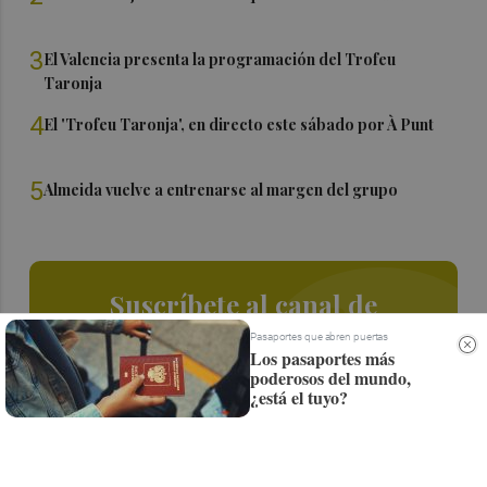
3
El Valencia presenta la programación del Trofeu
Taronja
4
El 'Trofeu Taronja', en directo este sábado por À Punt
5
Almeida vuelve a entrenarse al margen del grupo
Suscríbete al canal de
Whatsapp
Pasaportes que abren puertas
Los pasaportes más
poderosos del mundo,
Siempre al día de las últimas noticias
¿está el tuyo?
¡Quiero suscribirme!