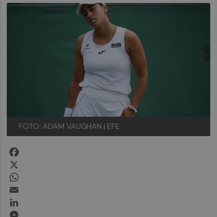
FOTO: ADAM VAUGHAN | EFE.
Facebook
X
WhatsApp
Email
LinkedIn
Messenger