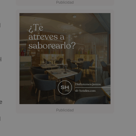
l
l
e
l