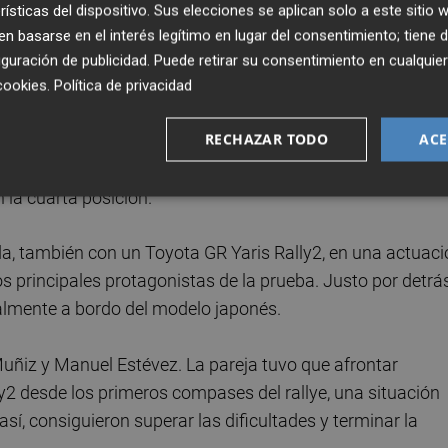
ró completar el rallye con sensaciones positivas, añadien
rísticas del dispositivo. Sus elecciones se aplican solo a este sitio
resultado final.
 basarse en el interés legítimo en lugar del consentimiento; tiene 
guración de publicidad
. Puede retirar su consentimiento en cualqu
eron subir al tercer escalón del podio después de superar
cookies
.
Política de privacidad
. La dupla catalana, respaldada por Toyota Igualada, llev
RECHAZAR TODO
ACE
e honor gracias a un tramo final muy sólido. Mientras tan
condicionados por un trompo que terminó alejándolos de l
n la cuarta posición.
da, también con un Toyota GR Yaris Rally2, en una actuac
s principales protagonistas de la prueba. Justo por detrá
ualmente a bordo del modelo japonés.
uñiz y Manuel Estévez. La pareja tuvo que afrontar
2 desde los primeros compases del rallye, una situación
sí, consiguieron superar las dificultades y terminar la