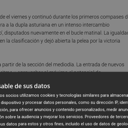
sde el viernes y continuó durante los primeros compases d
ra a la dupla asturiana en un intenso intercambio
io’, disputados nuevamente en el bucle matinal. La igualda
a clasificación y dejó abierta la pelea por la victoria
artir de la sección del mediodía. La entrada de nuevos
 ritmo y aprovechar al máximo el potencial de
briendo hueco respecto a sus perseguidores hasta
able de sus datos
minar una victoria que terminarían certificando en los
os socios utilizamos cookies y tecnologías similares para almacena
dispositivo y procesar datos personales, como su dirección IP, iden
ción, para ofrecer anuncios y contenido personalizados, medir anun
es de Lancia Corse España, protagonistas además de un
n sobre la audiencia y mejorar los servicios.
Proveedores de tercer
silon Rally2 HF Integrale. El equipo firmó una actuación m
s datos para estos y otros fines, incluido el uso de datos de geolo