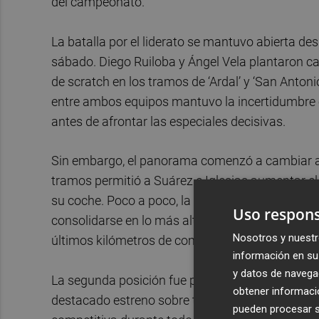
del campeonato.
La batalla por el liderato se mantuvo abierta de
sábado. Diego Ruiloba y Ángel Vela plantaron ca
de scratch en los tramos de ‘Ardal’ y ‘San Anton
entre ambos equipos mantuvo la incertidumbre en l
antes de afrontar las especiales decisivas.
Sin embargo, el panorama comenzó a cambiar a p
tramos permitió a Suárez e Iglesias aumentar el
su coche. Poco a poco, la dupla asturiana fue a
Uso respons
consolidarse en lo más alto de la general y enca
Nosotros y nuestr
últimos kilómetros de competición.
información en su 
y datos de navega
La segunda posición fue para los representant
obtener informació
destacado estreno sobre tierra con el Lancia Yp
pueden procesar su