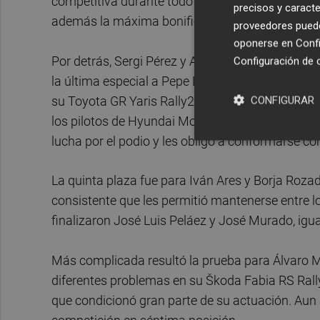
competitiva durante todo el fin de semana y log
precisos y caracte
además la máxima bonificación del TC Plus a su 
proveedores pueden
oponerse en
Confi
Por detrás, Sergi Pérez y Axel Coronado consigui
Configuración de 
la última especial a Pepe López y David Vázquez
su Toyota GR Yaris Rally2 hasta las posiciones d
CONFIGURAR
los pilotos de Hyundai Motor España se vieron 
lucha por el podio y les obligó a conformarse co
La quinta plaza fue para Iván Ares y Borja Roza
consistente que les permitió mantenerse entre lo
finalizaron José Luis Peláez y José Murado, ig
Más complicada resultó la prueba para Álvaro M
diferentes problemas en su Škoda Fabia RS Rally
que condicionó gran parte de su actuación. Aun a