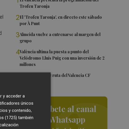
1
Trofeu Taronja
2
el
El 'Trofeu Taronja', en directo este sábado
por À Punt
d
3
Almeida vuelve a entrenarse al margen del
grupo
4
València ultima la puesta a punto del
Velódromo Lluís Puig con una inversión de 2
millones
5
La nueva hoja de ruta del Valencia CF
r y acceder a
tificadores únicos
Suscríbete al canal
cios y contenido,
de Whatsapp
os (1725)
también
uy
calización