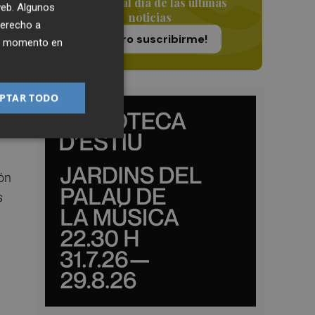
do
Siempre al día de las últimas
 web. Algunos
noticias
derecho a
¡Quiero suscribirme!
ier momento en
 en
ó
PTAR TODO
to,
a
ión
s