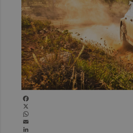
Facebook
X
WhatsApp
Email
LinkedIn