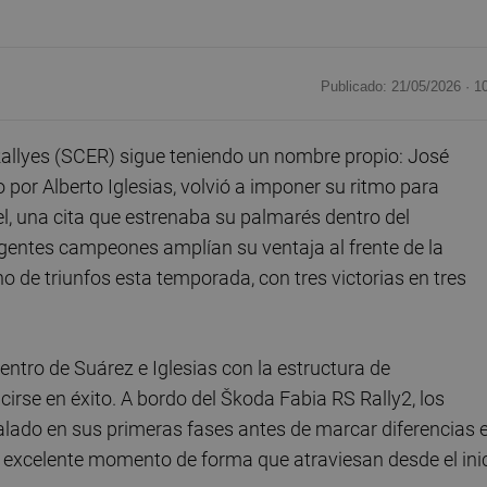
Publicado: 21/05/2026 ·
1
llyes (SCER) sigue teniendo un nombre propio: José
por Alberto Iglesias, volvió a imponer su ritmo para
iel, una cita que estrenaba su palmarés dentro del
gentes campeones amplían su ventaja al frente de la
o de triunfos esta temporada, con tres victorias en tres
tro de Suárez e Iglesias con la estructura de
irse en éxito. A bordo del Škoda Fabia RS Rally2, los
alado en sus primeras fases antes de marcar diferencias 
l excelente momento de forma que atraviesan desde el ini