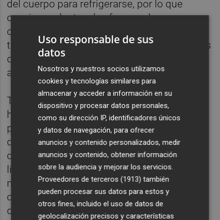
del cuerpo para refrigerarse, por lo que
conviene adaptar el esfuerzo a las
condiciones del día. No se debe esperar a
Uso responsable de sus
tener sed: lo ideal es ingerir pequeños tragos
datos
de agua cada 10 minutos
Nosotros y nuestros socios utilizamos
aproximadamente.
cookies y tecnologías similares para
almacenar y acceder a información en su
También se aconseja reducir el ritmo
dispositivo y procesar datos personales,
habitual, olvidarse del reloj y disfrutar sin
como su dirección IP, identificadores únicos
presión, ya que en esta época los ritmos
y datos de navegación, para ofrecer
deben ser menos intensos. Los
anuncios y contenido personalizados, medir
calentamientos, además, deben ser más
anuncios y contenido, obtener información
sobre la audiencia y mejorar los servicios.
ligeros, ya que el cuerpo entra en calor
Proveedores de terceros (1913)
también
mucho antes. Es fundamental escuchar al
pueden procesar sus datos para estos y
cuerpo y estar atentos a posibles síntomas
otros fines, incluido el uso de datos de
de golpe de calor como náuseas, vértigos,
geolocalización precisos y características