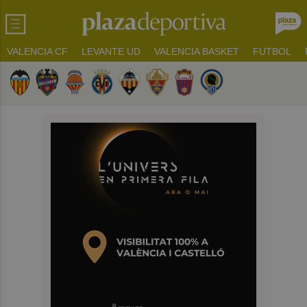
VALENCIA CF
LEVANTE UD
VALENCIA BASKET
FUTBOL