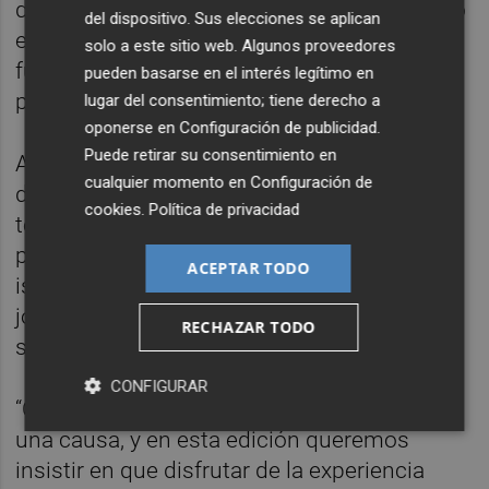
dolor de cabeza, desorientación o cansancio
del dispositivo. Sus elecciones se aplican
excesivo; si alguien se encuentra mal, es
solo a este sitio web. Algunos proveedores
fundamental que se detenga, se hidrate y
pueden basarse en el interés legítimo en
pida ayuda.
lugar del consentimiento; tiene derecho a
oponerse en
Configuración de publicidad
.
Puede retirar su consentimiento en
Al finalizar la carrera, se recomienda no
cualquier momento en
Configuración de
ducharse inmediatamente, sino dejar que la
cookies
.
Política de privacidad
temperatura corporal baje de forma
progresiva mientras se toma una bebida
ACEPTAR TODO
isotónica. El objetivo es disfrutar de una
jornada deportiva y solidaria que cuide la
RECHAZAR TODO
salud y el bienestar de todos.
CONFIGURAR
“Correr con cabeza también es correr por
una causa, y en esta edición queremos
insistir en que disfrutar de la experiencia