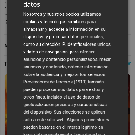
datos
(15K y 5K), en una oportunidad única para
correr en un entorno incomparable como es
Nosotros y nuestros socios utilizamos
la isla de Formentera.
cookies y tecnologías similares para
almacenar y acceder a información en su
dispositivo y procesar datos personales,
como su dirección IP, identificadores únicos
ARCHIVADO EN
POLIDEPORTIVO
y datos de navegación, para ofrecer
anuncios y contenido personalizados, medir
anuncios y contenido, obtener información
sobre la audiencia y mejorar los servicios.
Proveedores de terceros (1913)
también
pueden procesar sus datos para estos y
otros fines, incluido el uso de datos de
geolocalización precisos y características
del dispositivo. Sus elecciones se aplican
solo a este sitio web. Algunos proveedores
pueden basarse en el interés legítimo en
lugar del consentimiento; tiene derecho a