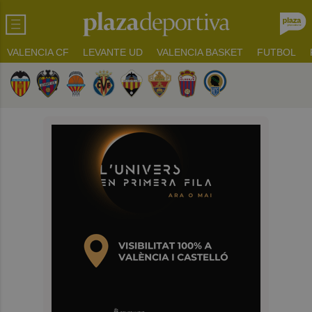
VALENCIA CF
LEVANTE UD
VALENCIA BASKET
FUTBOL