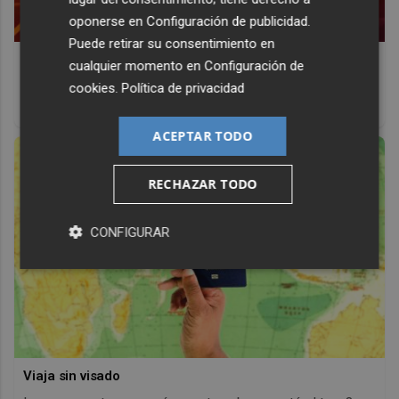
oponerse en
Configuración de publicidad
.
Puede retirar su consentimiento en
Corepunk MMORPG
cualquier momento en
Configuración de
Un verdadero MMORPG de la vieja escuela ¡Cómo los de
cookies
.
Política de privacidad
antes, pero mejor!
ACEPTAR TODO
RECHAZAR TODO
CONFIGURAR
Viaja sin visado