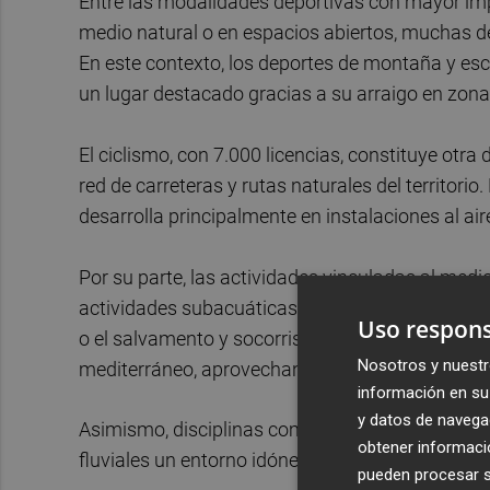
Entre las modalidades deportivas con mayor imp
medio natural o en espacios abiertos, muchas de
En este contexto, los deportes de montaña y esc
un lugar destacado gracias a su arraigo en zonas
El ciclismo, con 7.000 licencias, constituye otra
red de carreteras y rutas naturales del territorio
desarrolla principalmente en instalaciones al air
Por su parte, las actividades vinculadas al medi
actividades subacuáticas, con más de 3.400 licenc
Uso respons
o el salvamento y socorrismo (2.015 personas fe
Nosotros y nuestr
mediterráneo, aprovechando las condiciones nat
información en su 
y datos de navega
Asimismo, disciplinas como el piragüismo, el rem
obtener informació
fluviales un entorno idóneo para su desarrollo, co
pueden procesar su