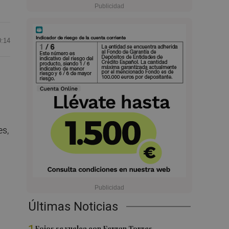
0:14
es,
Últimas Noticias
Foios se vuelca con Ferran Torres