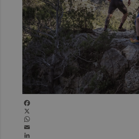
Facebook
X
WhatsApp
Email
LinkedIn