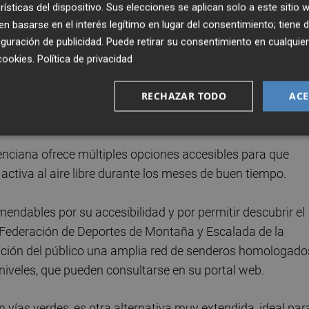
rísticas del dispositivo. Sus elecciones se aplican solo a este sitio
mo el triatlón, con 3.1000 licencias, destaca por su carác
 basarse en el interés legítimo en lugar del consentimiento; tiene 
 carrera en entornos abiertos, mientras que la orientación,
guración de publicidad
. Puede retirar su consentimiento en cualqu
idad vinculada al medio natural y al conocimiento del
cookies
.
Política de privacidad
RECHAZAR TODO
ACE
e libre esta primavera
enciana ofrece múltiples opciones accesibles para que
ctiva al aire libre durante los meses de buen tiempo.
endables por su accesibilidad y por permitir descubrir el
la Federación de Deportes de Montaña y Escalada de la
ión del público una amplia red de senderos homologado
niveles, que pueden consultarse en su portal web.
n vías verdes, es otra alternativa muy extendida, ideal par