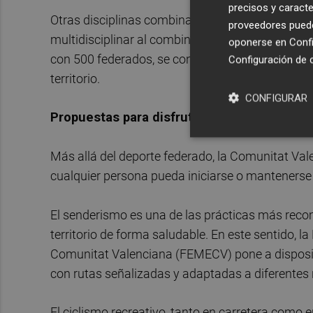
precisos y caracte
Otras disciplinas combinadas y de resistencia co
proveedores pueden
multidisciplinar al combinar natación, ciclismo y
oponerse en
Confi
con 500 federados, se configura como una modal
Configuración de 
territorio.
CONFIGURAR
Propuestas para disfrutar del deporte al air
Más allá del deporte federado, la Comunitat Val
cualquier persona pueda iniciarse o mantenerse a
El senderismo es una de las prácticas más recom
territorio de forma saludable. En este sentido, 
Comunitat Valenciana (FEMECV) pone a disposic
con rutas señalizadas y adaptadas a diferentes 
El ciclismo recreativo, tanto en carretera como e