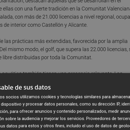
lantación, destacan aquellas que se desarrollan en el
 ellas con una fuerte tradición en la Comunitat Valencian
alada, con más de 21.000 licencias a nivel regional, ocup
 de interior como Castellón y Alicante.
 de las prácticas más extendidas, favorecida por la amplia
. Del mismo modo, el golf, que supera las 22.000 licencias, 
e libre distribuidas por toda la Comunitat.
o acuático también tienen una presencia relevante. Las
ias; la vela, con cerca de 2.800; la pesca (7.836 licencia
able de sus datos
deradas) están estrechamente ligadas al litoral
os socios utilizamos cookies y tecnologías similares para almacena
urales de la Comunitat Valenciana.
dispositivo y procesar datos personales, como su dirección IP, iden
ción, para ofrecer anuncios y contenido personalizados, medir anun
o y el surfing encuentran en el mar y en los espacios
n sobre la audiencia y mejorar los servicios.
Proveedores de tercer
ntribuyendo a diversificar la oferta deportiva al aire libre.
s datos para estos y otros fines, incluido el uso de datos de geolo