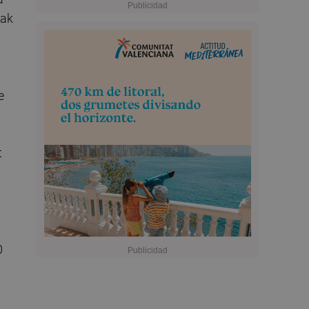
yak
e
t
0