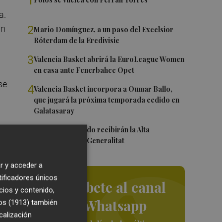
1
a.
2
an
Mario Domínguez, a un paso del Excelsior
Róterdam de la Eredivisie
3
Valencia Basket abrirá la EuroLeague Women
en casa ante Fenerbahce Opet
se
4
Valencia Basket incorpora a Oumar Ballo,
que jugará la próxima temporada cedido en
Galatasaray
5
Ferran y Grimaldo recibirán la Alta
s)
Distinción de la Generalitat
r y acceder a
tificadores únicos
Suscríbete al canal
cios y contenido,
de Whatsapp
os (1913)
también
calización