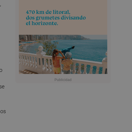
,
o
se
ios