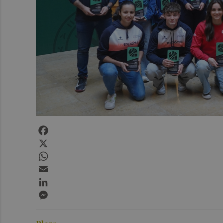
Facebook
X
WhatsApp
Email
LinkedIn
Messenger