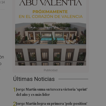
4:14
ión
o
r
Últimas Noticias
1
Jorge Martín suma su tercera victoria 'sprint'
del año y es más líder
2
Jorge Martín logra su primera 'pole position'