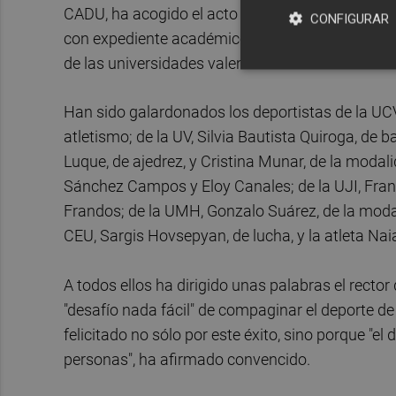
CADU, ha acogido el acto de entrega de los IX Pr
CONFIGURAR
con expediente académico y méritos deportivos 
de las universidades valencianas del curso 2023
Han sido galardonados los deportistas de la UC
atletismo; de la UV, Silvia Bautista Quiroga, de 
Luque, de ajedrez, y Cristina Munar, de la modal
Sánchez Campos y Eloy Canales; de la UJI, Fran
Frandos; de la UMH, Gonzalo Suárez, de la modal
CEU, Sargis Hovsepyan, de lucha, y la atleta Nai
A todos ellos ha dirigido unas palabras el recto
"desafío nada fácil" de compaginar el deporte de
felicitado no sólo por este éxito, sino porque "e
personas", ha afirmado convencido.