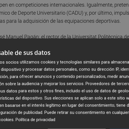
ipen en competiciones internacionales. Igualmente, prete
ico de Deporte Universitario (CADU) y, por último, impul
as para la adquisición de las equipaciones deportivas.
osé Manuel Pagán; el rector de la Universitat Politècnica d
 de la Universidad Miguel Hernández (UMH), Juan José Rui
able de sus datos
 la Universidad de Alicante (UA), Catalina Iliescu; la
 la Universitat Jaume I (UJI), Mamen Pastor; el vicerrect
os socios utilizamos cookies y tecnologías similares para almacena
 la Universidad CEU Cardenal Herrera (CEU-UCH), Álvaro
dispositivo y procesar datos personales, como su dirección IP, iden
ción, para ofrecer anuncios y contenido personalizados, medir anun
 Actividad Física y Deporte de la Universitat de València
n sobre la audiencia y mejorar los servicios.
Proveedores de tercer
 de Ciencias Sociales y Comunicación de la Universidad
s datos para estos y otros fines, incluido el uso de datos de geolo
irector de la Fundación Trinidad Alfonso, Juan Miguel Góm
rísticas del dispositivo. Sus elecciones se aplican solo a este sitio
 basarse en el interés legítimo en lugar del consentimiento; tiene 
studio, os está ayudando a crecer como personas"
guración de publicidad
. Puede retirar su consentimiento en cualqu
cookies
.
Política de privacidad
ue este curso vuelve a ostentar la secretaría técnica del