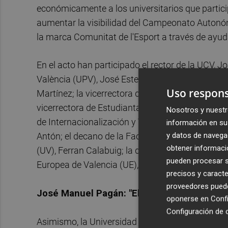
económicamente a los universitarios que partic
aumentar la visibilidad del Campeonato Autonóm
la marca Comunitat de l'Esport a través de ayud
En el acto han participado el rector de la UCV, J
València (UPV), José Esteban Capilla; el rector
Uso respons
Martínez; la vicerrectora de Cultura y Deportes de
vicerrectora de Estudiantado y Vida Saludable de
Nosotros y nuestr
de Internacionalización y Vida Universitaria de
información en su 
y datos de navega
Antón; el decano de la Facultad de Ciencias de la
obtener informació
(UV), Ferran Calabuig; la decana de la Facultad
pueden procesar su
Europea de Valencia (UE), Carla Paredes; y el d
precisos y caracte
proveedores pueden
José Manuel Pagán: "El deporte, junto al e
oponerse en
Confi
Configuración de 
Asimismo, la Universidad Católica de Valencia, q