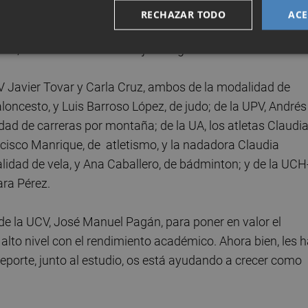
emios de la Fundación Trinidad Alfonso a los universitari
RECHAZAR TODO
ACE
excelentes, en categoría femenina y masculina, de cada 
-24, así como a los dos mejores egresados.
V Javier Tovar y Carla Cruz, ambos de la modalidad de
baloncesto, y Luis Barroso López, de judo; de la UPV, Andrés
idad de carreras por montaña; de la UA, los atletas Claudi
cisco Manrique, de atletismo, y la nadadora Claudia
idad de vela, y Ana Caballero, de bádminton; y de la UCH
ara Pérez.
r de la UCV, José Manuel Pagán, para poner en valor el
 alto nivel con el rendimiento académico. Ahora bien, les 
l deporte, junto al estudio, os está ayudando a crecer como