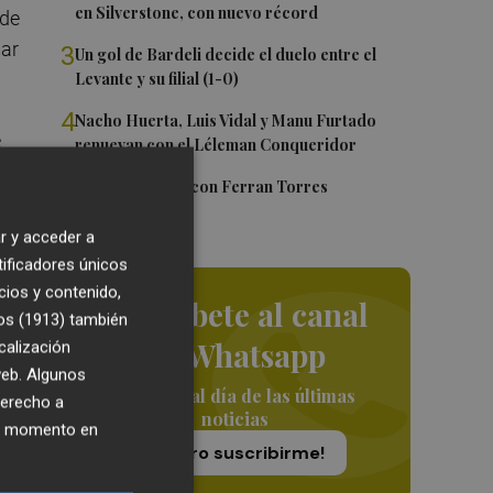
en Silverstone, con nuevo récord
nde
sar
3
Un gol de Bardeli decide el duelo entre el
Levante y su filial (1-0)
4
Nacho Huerta, Luis Vidal y Manu Furtado
e
renuevan con el Léleman Conqueridor
z
5
Foios se vuelca con Ferran Torres
or
r y acceder a
tificadores únicos
cios y contenido,
Suscríbete al canal
os (1913)
también
de Whatsapp
calización
ez.
 web. Algunos
Siempre al día de las últimas
derecho a
noticias
ier momento en
¡Quiero suscribirme!