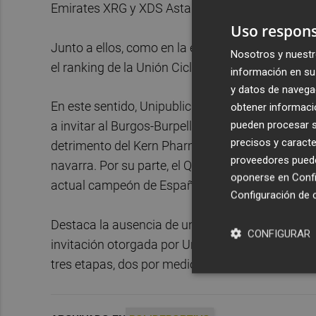
Emirates XRG y XDS Astana.
Uso respons
Junto a ellos, como en la edición de 2024, el Lo
Nosotros y nuestr
el ranking de la Unión Ciclista Internacional (UC
información en su 
y datos de navega
En este sentido, Unipublic ha mantenido la espec
obtener informació
pueden procesar su
a invitar al Burgos-Burpellet-BH y el Caja Rura
precisos y caracte
detrimento del Kern Pharma y el Euskaltel-Euska
proveedores pueden
navarra. Por su parte, el Q36.5 cuenta en sus fil
oponerse en
Confi
actual campeón de España de contrarreloj.
Configuración de 
Destaca la ausencia de un Kern Pharma que el 
CONFIGURAR
invitación otorgada por Unipublic ya que fue uno
tres etapas, dos por medio de Pablo Castrillo y l