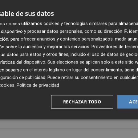
able de sus datos
tto y el Israel-Premier Tech, los dos mejores UCI ProTeams
os socios utilizamos cookies y tecnologías similares para almacena
I) de 2024, y los tres equipos invitados mencionados.
dispositivo y procesar datos personales, como su dirección IP, iden
ción, para ofrecer anuncios y contenido personalizados, medir anun
ie de rotación que lleva haciendo los últimos años y vuel
n sobre la audiencia y mejorar los servicios.
Proveedores de tercer
s datos para estos y otros fines, incluido el uso de datos de geolo
l-Seguros RGA, que se quedaron fuera el año pasado en
rísticas del dispositivo. Sus elecciones se aplican solo a este sitio
di, invitados en 2024 a costa de la formación burgalesa y 
 basarse en el interés legítimo en lugar del consentimiento; tiene 
as con el británico Tom Pidcock y el español David de la Cr
guración de publicidad
. Puede retirar su consentimiento en cualqu
cookies
.
Política de privacidad
año pasado aprovechó del mejor modo posible esta
RECHAZAR TODO
ACE
 de los equipos protagonistas consiguiendo la victoria en
a otra de Urko Berrade.