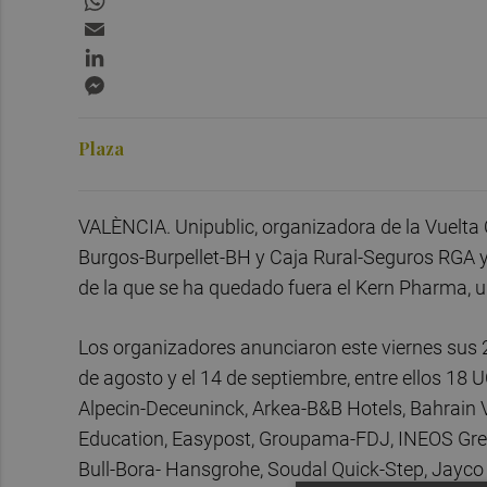
Email
LinkedIn
Messenger
Plaza
VALÈNCIA. Unipublic, organizadora de la Vuelta 
Burgos-Burpellet-BH y Caja Rural-Seguros RGA y
de la que se ha quedado fuera el Kern Pharma, u
Los organizadores anunciaron este viernes sus 2
de agosto y el 14 de septiembre, entre ellos 1
Alpecin-Deceuninck, Arkea-B&B Hotels, Bahrain V
Education, Easypost, Groupama-FDJ, INEOS Gren
Bull-Bora- Hansgrohe, Soudal Quick-Step, Jayco 