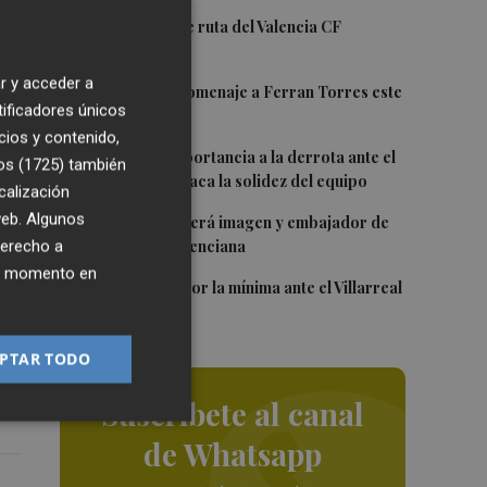
1
La nueva hoja de ruta del Valencia CF
 en
r y acceder a
2
Foios rendirá homenaje a Ferran Torres este
tificadores únicos
viernes
cios y contenido,
3
Sotelo resta importancia a la derrota ante el
ve
os (1725)
también
Villarreal y destaca la solidez del equipo
calización
4
 web. Algunos
Ferran Torres será imagen y embajador de
la
la Comunitat Valenciana
derecho a
uz,
ier momento en
5
El Levante cae por la mínima ante el Villarreal
PTAR TODO
Suscríbete al canal
de Whatsapp