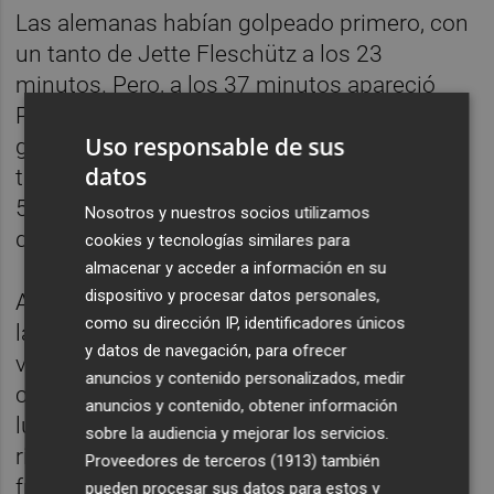
Las alemanas habían golpeado primero, con
un tanto de Jette Fleschütz a los 23
minutos. Pero, a los 37 minutos apareció
Patricia Álvarez para colocar el empate. La
Uso responsable de sus
goleadora del equipo marcó el segundo
datos
tanto a los 42’ y sentenció el partido a los
54’, sellando su hat-trick y la victoria
Nosotros y nuestros socios utilizamos
definitiva.
cookies y tecnologías similares para
almacenar y acceder a información en su
dispositivo y procesar datos personales,
A nivel colectivo, se notó una evolución de
como su dirección IP, identificadores únicos
las españolas respecto al inicio de la
y datos de navegación, para ofrecer
ventana, donde España había comenzado
anuncios y contenido personalizados, medir
con una derrota ante Bélgica (3-5), aunque
anuncios y contenido, obtener información
luego se repuso con un 1-0 ante las mismas
sobre la audiencia y mejorar los servicios.
rivales y un valioso triunfo en shoot outs
Proveedores de terceros (1913)
también
frente a Alemania (1-1; 4-2 SO).
pueden procesar sus datos para estos y