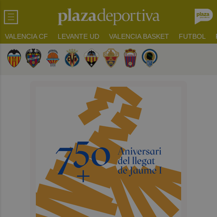
VALENCIA CF
LEVANTE UD
VALENCIA BASKET
FUTBOL