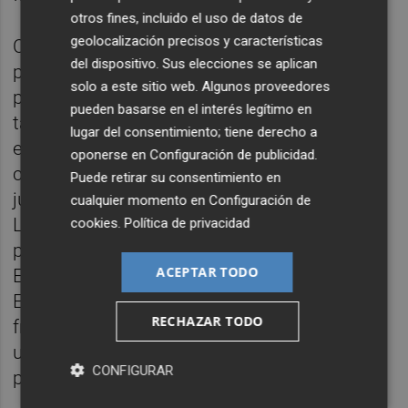
otros fines, incluido el uso de datos de
geolocalización precisos y características
Con este resultado, las Redsticks cierran su
del dispositivo. Sus elecciones se aplican
paso por Valencia con 8 puntos en cuatro
solo a este sitio web. Algunos proveedores
partidos, los mismos que Argentina, que
pueden basarse en el interés legítimo en
también ha disputado la misma cantidad de
lugar del consentimiento; tiene derecho a
encuentros. El equipo de Alemania, en
oponerse en
Configuración de publicidad
.
cambio, atraviesa un momento difícil: ha
Puede retirar su consentimiento en
jugado 8 partidos en lo que va de la Pro
cualquier momento en
Configuración de
League y solo ha cosechado dos puntos,
cookies
.
Política de privacidad
producto de los empates ante Argentina y
ACEPTAR TODO
España en diciembre y esta misma semana.
En esta ventana perdió sus dos partidos
RECHAZAR TODO
frente a Bélgica y contr las locales perdió
uno y empató otro, sin poder hacerse con el
CONFIGURAR
punto extra en los shoot outs.