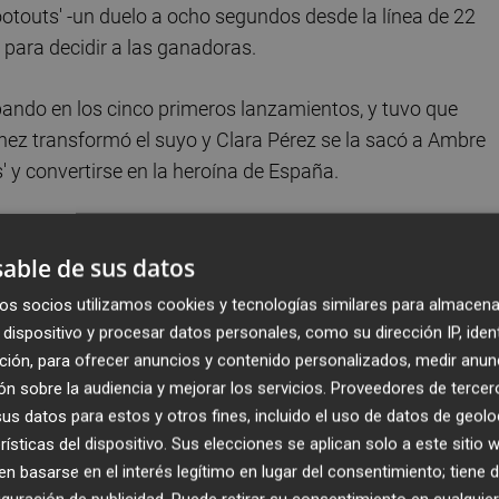
hootouts' -un duelo a ocho segundos desde la línea de 22
para decidir a las ganadoras.
bando en los cinco primeros lanzamientos, y tuvo que
énez transformó el suyo y Clara Pérez se la sacó a Ambre
' y convertirse en la heroína de España.
a los próximos Juegos de Los Ángeles 2028 y, sobre todo,
able de sus datos
aron billete alcanzando las semifinales en Mönchengladba
os socios utilizamos cookies y tecnologías similares para almacena
resión belga, fue sin embargo el combinado español el que
dispositivo y procesar datos personales, como su dirección IP, iden
que tiró Paula Jiménez y paró con el pie Elodie Pickard; Te
ción, para ofrecer anuncios y contenido personalizados, medir anun
materializar. Flor y Coti Amundson también tuvieron sus
n sobre la audiencia y mejorar los servicios.
Proveedores de tercer
s datos para estos y otros fines, incluido el uso de datos de geolo
 España generó más ocasiones y en el que Clara Pérez
rísticas del dispositivo. Sus elecciones se aplican solo a este sitio
d Panthers'.
 basarse en el interés legítimo en lugar del consentimiento; tiene 