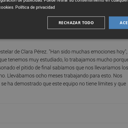
guración de publicidad
. Puede retirar su consentimiento en cualqu
enca siguieron intentándolo, pero no pudieron aprovechar 
cookies
.
Política de privacidad
ith Vandermeiren. En el último cuarto, el desgaste físico
ron en inferioridad los últimos cinco minutos, y Clara Pére
RECHAZAR TODO
ACE
-córner belga, antes de que la portera rival hiciera lo prop
n estelar de Clara Pérez. "Han sido muchas emociones hoy",
go que tenemos muy estudiado, lo trabajamos mucho porqu
nado el pitido de final sabíamos que nos llevaríamos lo
cho. Llevábamos ocho meses trabajando para esto. Nos
 se ha demostrado que este equipo no tiene límites y que