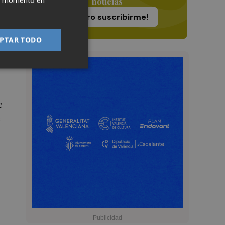
ier momento en
noticias
la
¡Quiero suscribirme!
z
PTAR TODO
io
e
s