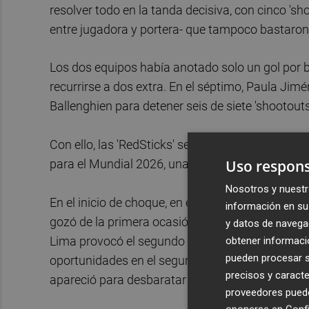
resolver todo en la tanda decisiva, con cinco 's
entre jugadora y portera- que tampoco bastaron 
Los dos equipos había anotado solo un gol por 
recurrirse a dos extra. En el séptimo, Paula Jim
Ballenghien para detener seis de siete 'shootouts
Con ello, las 'RedSticks' se cargan de moral par
Uso respons
para el Mundial 2026, una cita para que se sac
Nosotros y nuestr
En el inicio de choque, en el que se impuso la p
información en su 
gozó de la primera ocasión en un penalti-córner 
y datos de navega
Lima provocó el segundo PC, que tampoco pudo 
obtener informació
pueden procesar su
oportunidades en el segundo periodo, en el que
precisos y caracte
apareció para desbaratar el primer PC de las 'Re
proveedores pueden