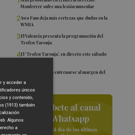
1
Monferrer sufre una lesión muscular
2
Awa Fam deja más certezas que dudas en la
WNBA
3
El Valencia presenta la programación del
Trofeu Taronja
4
El 'Trofeu Taronja', en directo este sábado
por À Punt
ch.
5
Almeida vuelve a entrenarse al margen del
grupo
r y acceder a
tificadores únicos
re
cios y contenido,
Suscríbete al canal
os (1913)
también
calización
de Whatsapp
 web. Algunos
derecho a
Siempre al día de las últimas