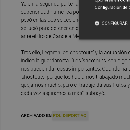
oponerse en
Confi
Ya en la segunda parte, las de Carlos García Cu
Configuración de 
superioridad numérica por la tarjeta verde de Jud
pesó en las dos selecciones; las 'RedSticks' juga
CONFIGURAR
se lució para detener en dos ocasiones un penalti
ante el tiro de Candela Mejías.
Tras ello, llegaron los 'shootouts' y la actuació
indicó la guardameta. "Los 'shootouts' son al
nos pueden dar cosas importantes. Cuando ha so
'shootouts' porque los habíamos trabajado mu
quejamos mucho, pero el trabajo da sus frutos y
cada vez aspiramos a más", subrayó.
ARCHIVADO EN
POLIDEPORTIVO