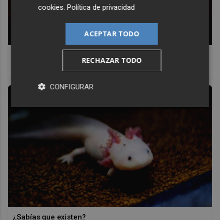
cookies
.
Política de privacidad
ACEPTAR TODO
Lujo con carácter
RECHAZAR TODO
Una joya para mujeres que no piden permiso
CONFIGURAR
¿Sabías que existen?