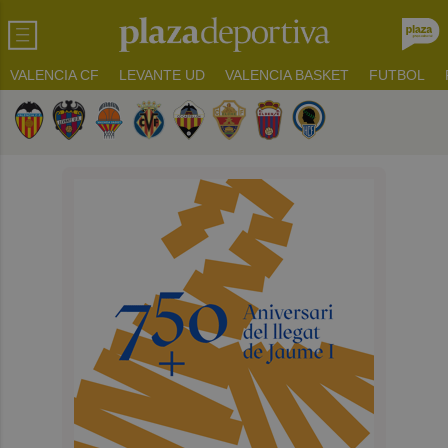
VALENCIA CF
LEVANTE UD
VALENCIA BASKET
FUTBOL