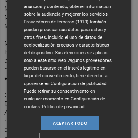
Miller (Yamaha YZR M 1 V4), el italiano Luca
anuncios y contenido, obtener información
Marini (Honda RC 213 V), el brasileño Diogo
sobre la audiencia y mejorar los servicios.
Moreira (Honda RC 213 V) y el español Joan
Proveedores de terceros (1913)
también
Mir (Honda RC 213 V).
pueden procesar sus datos para estos y
otros fines, incluido el uso de datos de
Mir tuvo un 'toque' con el italiano Enea
geolocalización precisos y características
Bastianini (KTM RC 16), por el que éste fue
del dispositivo. Sus elecciones se aplican
penalizado con una 'vuelta larga' de sanción,
solo a este sitio web. Algunos proveedores
pueden basarse en el interés legítimo en
pero que le hizo perder algo de terreno al
lugar del consentimiento; tiene derecho a
español.
oponerse en
Configuración de publicidad
.
Puede retirar su consentimiento en
Otro español, Iker Lecuona (Ducati
cualquier momento en
Configuración de
Desmosedici GP26), sustituto del lesionado
cookies
.
Política de privacidad
Alex Márquez, rodaba por entonces en una
más que meritoria novena plaza, por detrás
ACEPTAR TODO
del japonés Ai Ogura (Aprilia RS-GP), pero