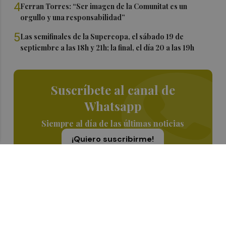
4
Ferran Torres: “Ser imagen de la Comunitat es un
orgullo y una responsabilidad”
5
Las semifinales de la Supercopa, el sábado 19 de
septiembre a las 18h y 21h; la final, el día 20 a las 19h
Suscríbete al canal de
Whatsapp
Siempre al día de las últimas noticias
¡Quiero suscribirme!