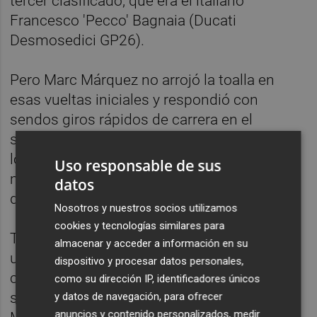
tercer clasificado, que era el italiano
Francesco 'Pecco' Bagnaia (Ducati
Desmosedici GP26).
Pero Marc Márquez no arrojó la toalla en
esas vueltas iniciales y respondió con
sendos giros rápidos de carrera en el
séptimo, octavo y noveno de los veintiséis a
los que estaba prevista la prueba, que le
Uso responsable de sus
mantenían a menos de un segundo de
datos
distancia de su rival.
Nosotros y nuestros socios utilizamos
cookies y tecnologías similares para
Tras el dúo de cabeza, Bagnaia se instaló en
almacenar y acceder a información en su
una cómoda tercera posición, con un
dispositivo y procesar datos personales,
cuarteto perseguidor a más de cuatro
como su dirección IP, identificadores únicos
segundos y formado por el australiano Jack
y datos de navegación, para ofrecer
anuncios y contenido personalizados, medir