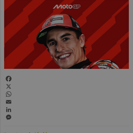
Facebook
X
WhatsApp
Email
LinkedIn
Messenger