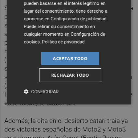
pueden basarse en el interés legítimo en
Segundo terminó Viñales, con el miedo a una
lugar del consentimiento; tiene derecho a
posible sanción por la falta de presión en
oponerse en
Configuración de publicidad
.
sus neumáticos, y tercero un Bagnaia que
Puede retirar su consentimiento en
aprieta en la clasificación general con 93
cualquier momento en
Configuración de
puntos. En cuanto al resto de españoles,
cookies
.
Política de privacidad
Fermín Aldeguer (Ducati), Pedro Acosta
ACEPTAR TODO
(KTM) y Álex Rins (Yamaha) terminaron
sexto, noveno y decimotercero. Mientras, en
RECHAZAR TODO
su regreso, el vigente campeón Jorge Martín
(Aprilia) sufrió una caída por la que fue
CONFIGURAR
trasladado al hospital para examinar el golpe
en el tórax y el abdomen.
Además, la cita en el desierto catarí traía ya
dos victorias españolas de Moto2 y Moto3
este domingo. Arón Canet (Fantic Racing