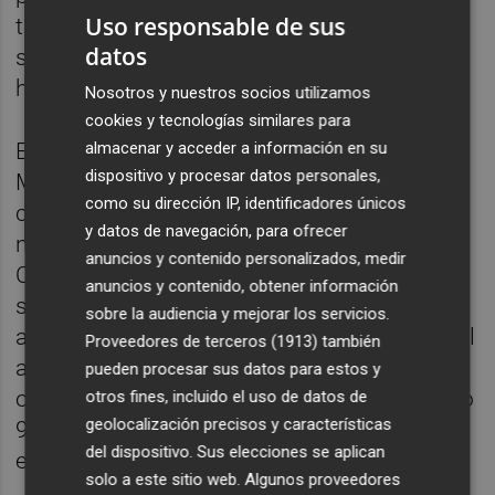
Uso responsable de sus
también español Maverick Viñales (KTM) se
datos
sumó a la acción con aparente mejor ritmo
hasta ponerse en cabeza.
Nosotros y nuestros socios utilizamos
cookies y tecnologías similares para
almacenar y acceder a información en su
Entonces, mediada ya la carrera, Marc
dispositivo y procesar datos personales,
Márquez empezó a tirar y no tardó en
como su dirección IP, identificadores únicos
comandar el GP, sin los problemas de
y datos de navegación, para ofrecer
neumáticos que tuvieron el resto. El de
anuncios y contenido personalizados, medir
Cervera, que se le escapó solo Austin, firmó
anuncios y contenido, obtener información
su séptima victoria en ocho carreras hasta
sobre la audiencia y mejorar los servicios.
ahora, demostrando que sigue siendo el rival
Proveedores de terceros (1913)
también
a batir en 2025. Además, campeón en Lusail
pueden procesar sus datos para estos y
once años después firmó su victoria número
otros fines, incluido el uso de datos de
geolocalización precisos y características
91, superando a Ángel Nieto como el
del dispositivo. Sus elecciones se aplican
español con más triunfos en el Mundial.
solo a este sitio web. Algunos proveedores