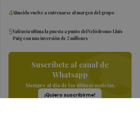
4
Almeida vuelve a entrenarse al margen del grupo
5
València ultima la puesta a punto del Velódromo Lluís
Puig con una inversión de 2 millones
Suscríbete al canal de
Whatsapp
Siempre al día de las últimas noticias
¡Quiero suscribirme!