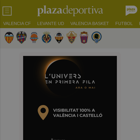
VALENCIA CF
LEVANTE UD
VALENCIA BASKET
FUTBOL