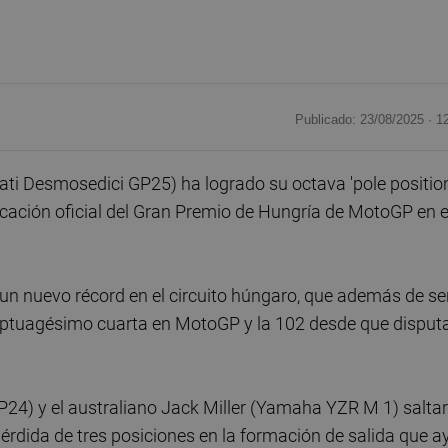
Publicado: 23/08/2025 ·
1
i Desmosedici GP25) ha logrado su octava 'pole position
ficación oficial del Gran Premio de Hungría de MotoGP en e
un nuevo récord en el circuito húngaro, que además de se
 septuagésimo cuarta en MotoGP y la 102 desde que disput
24) y el australiano Jack Miller (Yamaha YZR M 1) salta
pérdida de tres posiciones en la formación de salida que a