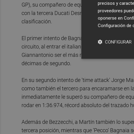
precisos y caracte
GP), su compañero de equipo Marco Bezzecchi (Ap
proveedores pueden
con la tercera Ducati Desmosedici GP25 oficial de
oponerse en
Confi
clasificación.
Configuración de 
El primer intento de Bagnaia y de Martín, que rod
CONFIGURAR
circuito, al entrar el italiano demasiado colado e
Giannantonio ser el más rápido con 1:37.773, co
décimas de segundo.
En su segundo intento de 'time attack' Jorge Mar
como también el tercero para encaramarse en la
inmediatamente le superó su compañero de equip
rodar en 1:36.974, récord absoluto del trazado 
Además de Bezzecchi, a Martín también lo superó
tercera posición, mientras que 'Pecco' Bagnaia s