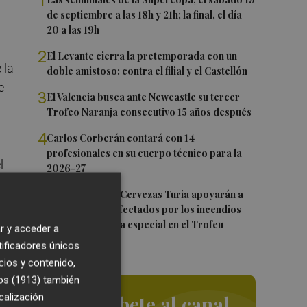
1
de septiembre a las 18h y 21h; la final, el día
20 a las 19h
2
El Levante cierra la pretemporada con un
 la
doble amistoso: contra el filial y el Castellón
e
3
El Valencia busca ante Newcastle su tercer
Trofeo Naranja consecutivo 15 años después
4
Carlos Corberán contará con 14
profesionales en su cuerpo técnico para la
l
2026-27
5
El Valencia CF y Cervezas Turia apoyarán a
los hosteleros afectados por los incendios
con una iniciativa especial en el Trofeu
r y acceder a
Taronja
tificadores únicos
cios y contenido,
os (1913)
también
calización
S-
Suscríbete al canal