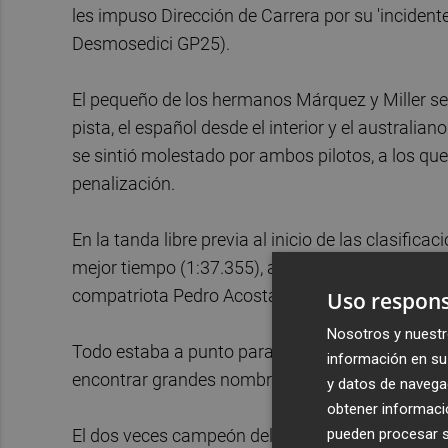
les impuso Dirección de Carrera por su 'incidente
Desmosedici GP25).
El pequeño de los hermanos Márquez y Miller se
pista, el español desde el interior y el australia
se sintió molestado por ambos pilotos, a los que i
penalización.
En la tanda libre previa al inicio de las clasifi
mejor tiempo (1:37.355), aunque lo hizo con a
compatriota Pedro Acosta, el más rápido de la p
Uso respons
Nosotros y nuestr
Todo estaba a punto para la disputa de las dos cl
información en su 
encontrar grandes nombres ilustres.
y datos de navega
obtener informació
pueden procesar su
El dos veces campeón del mundo 'Pecco' Bagnaia