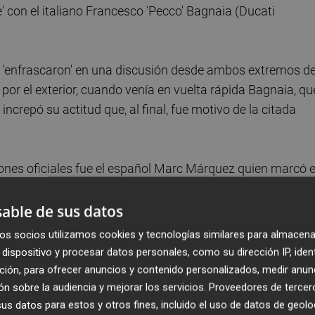
' con el italiano Francesco 'Pecco' Bagnaia (Ducati
 'enfrascaron' en una discusión desde ambos extremos de
no por el exterior, cuando venía en vuelta rápida Bagnaia, qu
ncrepó su actitud que, al final, fue motivo de la citada
caciones oficiales fue el español Marc Márquez quien marcó e
penas ocho milésimas de segundo de adelanto sobre su
rimera jornada.
able de sus datos
os socios utilizamos cookies y tecnologías similares para almacena
asificaciones, en la primera de las cuales se iban a
dispositivo y procesar datos personales, como su dirección IP, iden
ción, para ofrecer anuncios y contenido personalizados, medir anun
n sobre la audiencia y mejorar los servicios.
Proveedores de tercer
s datos para estos y otros fines, incluido el uso de datos de geolo
, el campeón del mundo en título Jorge Martín (Aprilia R