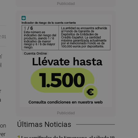
2:01
'
l
r
a
Últimas Noticias
ron
yer
Las semifinales de la Supercopa, el sábado 19