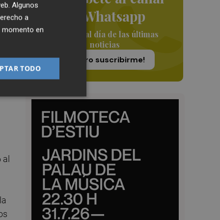
 web. Algunos
de Whatsapp
derecho a
ier momento en
Siempre al día de las últimas
noticias
¡Quiero suscribirme!
PTAR TODO
 al
la
os