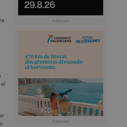
ma
n
 al
ue
to