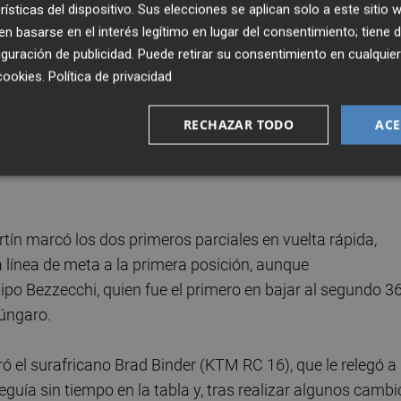
rísticas del dispositivo. Sus elecciones se aplican solo a este sitio
rilia RS-GP) o el también italiano Fabio di Giannantonio
 basarse en el interés legítimo en lugar del consentimiento; tiene 
 fábrica tenían el reto de lograr el pase a la segunda
guración de publicidad
. Puede retirar su consentimiento en cualqu
cookies
.
Política de privacidad
ó a su rueda, tuvo que ser cancelado en el tramo final del
RECHAZAR TODO
ACE
n la segunda variante del circuito, lo que permitió a Di
n el australiano Jack Miller segundo a poco más de tres
tín marcó los dos primeros parciales en vuelta rápida,
 línea de meta a la primera posición, aunque
o Bezzecchi, quien fue el primero en bajar al segundo 36
húngaro.
 el surafricano Brad Binder (KTM RC 16), que le relegó a 
eguía sin tiempo en la tabla y, tras realizar algunos cambi