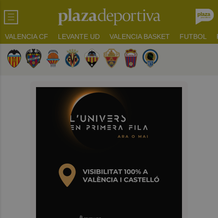
VALENCIA CF
LEVANTE UD
VALENCIA BASKET
FUTBOL