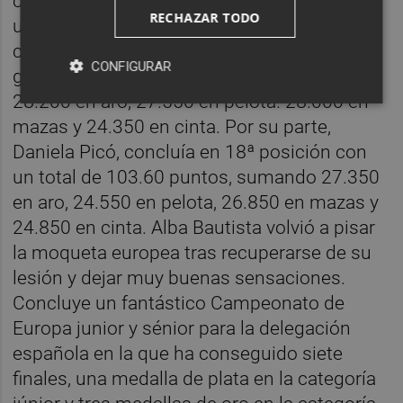
con la final individual All Around que, tras
RECHAZAR TODO
una emocionante jornada, Lucía González
concluía en 12ª posición de la clasificación
CONFIGURAR
general con 108.100 puntos tras sumar
28.200 en aro, 27.550 en pelota. 28.000 en
mazas y 24.350 en cinta. Por su parte,
Daniela Picó, concluía en 18ª posición con
un total de 103.60 puntos, sumando 27.350
en aro, 24.550 en pelota, 26.850 en mazas y
24.850 en cinta. Alba Bautista volvió a pisar
la moqueta europea tras recuperarse de su
lesión y dejar muy buenas sensaciones.
Concluye un fantástico Campeonato de
Europa junior y sénior para la delegación
española en la que ha conseguido siete
finales, una medalla de plata en la categoría