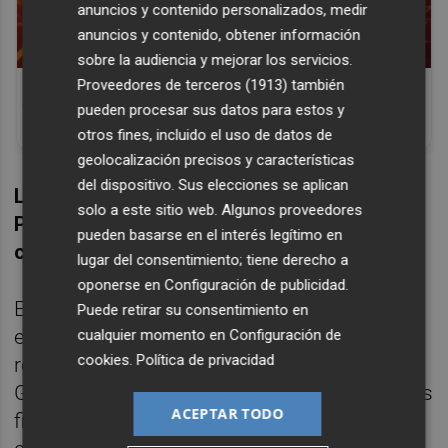
anuncios y contenido personalizados, medir
anuncios y contenido, obtener información
sobre la audiencia y mejorar los servicios.
Corepunk MMORPG
Proveedores de terceros (1913)
también
Un verdadero MMORPG de la vieja escuela
pueden procesar sus datos para estos y
¡Cómo los de antes, pero mejor!
otros fines, incluido el uso de datos de
geolocalización precisos y características
del dispositivo. Sus elecciones se aplican
Las valencianas Lucía González, Daniela
solo a este sitio web. Algunos proveedores
Picó y Alba Bautista compitieron en la
pueden basarse en el interés legítimo en
categoría individual
lugar del consentimiento; tiene derecho a
oponerse en
Configuración de publicidad
.
En la categoría individual, la delegación
Puede retirar su consentimiento en
española contó con una plena
cualquier momento en
Configuración de
cookies
.
Política de privacidad
representación valenciana con Lucía
González, Daniela Picó y Alba Bautista en sus
ACEPTAR TODO
filas. El Campeonato de Europa se despedía