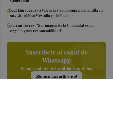
Generalitat
4
Kiat Lim regresa a Valencia y acompaña a la plantilla en
su visita al Nou Mestalla y a la Basílica
5
Ferran Torres: “Ser imagen de la Comunitat es un
orgullo y una responsabilidad”
Suscríbete al canal de
Whatsapp
Siempre al día de las últimas noticias
¡Quiero suscribirme!