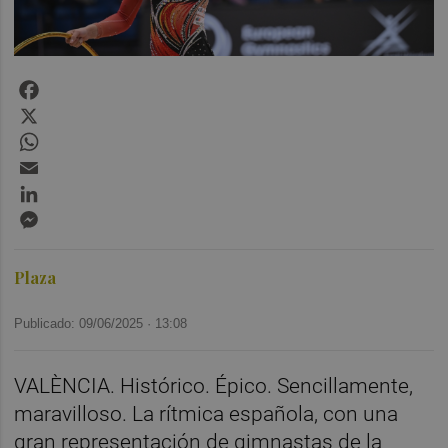
Facebook
X
WhatsApp
Email
LinkedIn
Messenger
Plaza
Publicado: 09/06/2025 ·
13:08
VALÈNCIA. Histórico. Épico. Sencillamente,
maravilloso. La rítmica española, con una
gran representación de gimnastas de la