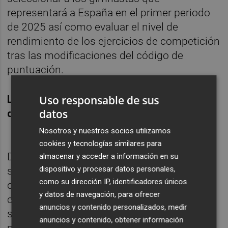
representará a España en el primer periodo
de 2025 así como evaluar el nivel de
rendimiento de los ejercicios de competición
tras las modificaciones del código de
puntuación.
Laura Casabuena y Sara Pinilla, siguen en
Uso responsable de sus
datos
dinámica de selección nacional
Nosotros y nuestros socios utilizamos
cookies y tecnologías similares para
Dentro del plan de actividades destinadas al
almacenar y acceder a información en su
dispositivo y procesar datos personales,
seguimiento y selección de gimnastas de
como su dirección IP, identificadores únicos
cara al calendario provisional de
y datos de navegación, para ofrecer
competiciones, se convocó hace unas
anuncios y contenido personalizados, medir
semanas una serie de controles técnicos
anuncios y contenido, obtener información
presenciales y online. En la categoría sénior,