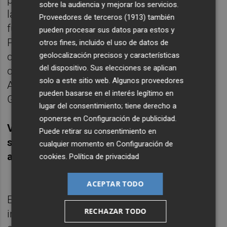
sobre la audiencia y mejorar los servicios.
las gimnastas valencianas que asistieron
Proveedores de terceros (1913)
también
fueron Laura Casabuena, del club El
pueden procesar sus datos para estos y
Pastoret, y Sara Pinilla, de La Plana; que
otros fines, incluido el uso de datos de
geolocalización precisos y características
continúan en dinámica de entrenamiento
del dispositivo. Sus elecciones se aplican
con la selección nacional. Además, Néstor
solo a este sitio web. Algunos proveedores
Abad sigue integrando el equipo nacional de
pueden basarse en el interés legítimo en
GAM.
lugar del consentimiento; tiene derecho a
oponerse en
Configuración de publicidad
.
Violeta Giménez se estrena como
Puede retirar su consentimiento en
seleccionadora nacional de gimnasia
cualquier momento en
Configuración de
acrobática
cookies
.
Política de privacidad
ACEPTAR TODO
En gimnasia acrobática, tras los éxitos
RECHAZAR TODO
internacionales cosechados en 2024 por el