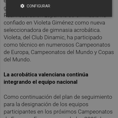
equipo nacional integrado por varios
CONFIGURAR
gimnastas valencianos, para este 2025 la
Real Federación Española de Gimnasia ha
confiado en Violeta Giménez como nueva
seleccionadora de gimnasia acrobática.
Violeta, del Club Dinamic, ha participado
como técnico en numerosos Campeonatos
de Europa, Campeonatos del Mundo y Copas
del Mundo.
La acrobática valenciana continúa
integrando el equipo nacional
Como continuación del plan de seguimiento
para la designación de los equipos
participantes en los próximos Campeonatos