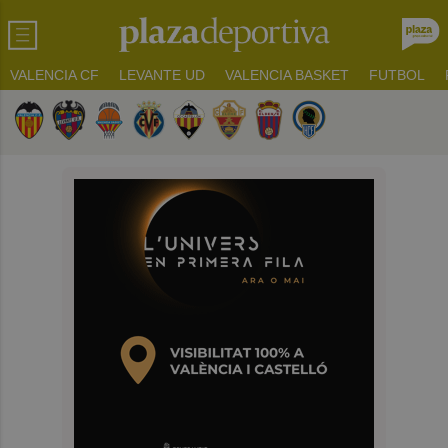
VALENCIA CF
LEVANTE UD
VALENCIA BASKET
FUTBOL