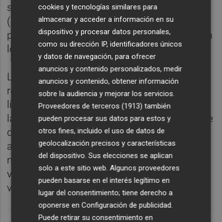
segunda con 666 puntos en los 100 libre
cookies y tecnologías similares para
almacenar y acceder a información en su
(59.21) y Lidón Beltrán (Castalia) cerró el
dispositivo y procesar datos personales,
podio con 659 puntos tras registrar 30.86 en
como su dirección IP, identificadores únicos
los 50 espalda.
y datos de navegación, para ofrecer
anuncios y contenido personalizados, medir
Los resultados de esta edición confirman el
anuncios y contenido, obtener información
regreso del Nados Castellón a la primera
sobre la audiencia y mejorar los servicios.
línea de la natación autonómica, rompiendo
Proveedores de terceros (1913)
también
la racha de dos temporadas consecutivas de
pueden procesar sus datos para estos y
dominio del Ferca en las categorías
otros fines, incluido el uso de datos de
geolocalización precisos y características
absolutas y consolidándose como el club
del dispositivo. Sus elecciones se aplican
más destacado de un campeonato que
solo a este sitio web. Algunos proveedores
volvió a reunir a la élite de la natación
pueden basarse en el interés legítimo en
valenciana.
lugar del consentimiento; tiene derecho a
oponerse en
Configuración de publicidad
.
Puede retirar su consentimiento en