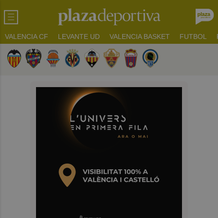
VALENCIA CF
LEVANTE UD
VALENCIA BASKET
FUTBOL