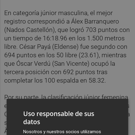
En categoría júnior masculina, el mejor
registro correspondió a Álex Barranquero
(Nados Castellón), que logró 703 puntos con
un tiempo de 16:18.96 en los 1.500 metros
libre. César Payá (Eldense) fue segundo con
694 puntos en los 50 libre (23.61), mientras
que Óscar Verdú (San Vicente) ocupó la
tercera posición con 692 puntos tras
completar los 100 espalda en 58.32.
Por su parte, la clasificación júnior femenina
estuvo encabezada por Júlia Acàmer (Nados
Uso responsable de sus
Castellón), que alcanzó 692 puntos gracias a
datos
su marca de 1:02.37 en los 100 mariposa.
Àngels Cardona (Trencaones Alzira) fue
Nosotros y nuestros socios utilizamos