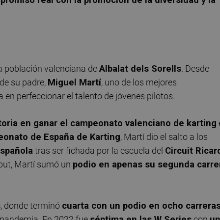
a población valenciana de
Albalat dels Sorells
. Desde
 de su padre,
Miguel Martí
, uno de los mejores
 en perfeccionar el talento de jóvenes pilotos.
storia en ganar el campeonato valenciano de karting
onato de España de Karting
, Martí dio el salto a los
Española
tras ser fichada por la escuela del
Circuit Ricar
ebut, Martí sumó un
podio en apenas su segunda carre
s
, donde terminó
cuarta con un podio en ocho carrera
a pandemia. En 2022 fue
séptima en las W Series
con
u