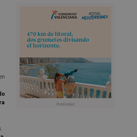
en
do
ra
s
,
na