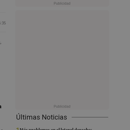
6:35
,
a
Últimas Noticias
Más problemas en el lateral derecho: