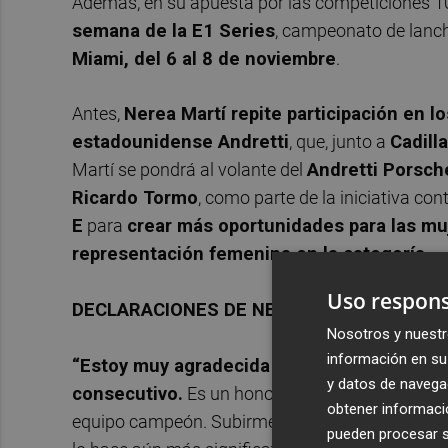
Además, en su apuesta por las competiciones 1
semana de la E1 Series
, campeonato de lanch
Miami, del 6 al 8 de noviembre
.
Antes,
Nerea Martí repite participación en l
estadounidense Andretti
, que, junto a
Cadill
Martí se pondrá al volante del
Andretti Porsch
Ricardo Tormo
, como parte de la iniciativa con
E
para
crear más oportunidades para las mu
representación femenina en la categoría
.
Uso respons
DECLARACIONES DE NEREA MARTÍ
Nosotros y nuestr
información en su 
“Estoy muy agradecida a Andretti Global p
y datos de navega
consecutivo.
Es un honor formar parte de una o
obtener informació
equipo campeón. Subirme de nuevo a un Fórmula 
pueden procesar su