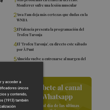
1
de
Monferrer sufre una lesión muscular
2
Awa Fam deja más certezas que dudas en la
WNBA
3
El Valencia presenta la programación del
Trofeu Taronja
4
El 'Trofeu Taronja', en directo este sábado
por À Punt
5
Almeida vuelve a entrenarse al margen del
grupo
r y acceder a
Suscríbete al canal
tificadores únicos
de Whatsapp
cios y contenido,
un
os (1913)
también
,
Siempre al día de las últimas
calización