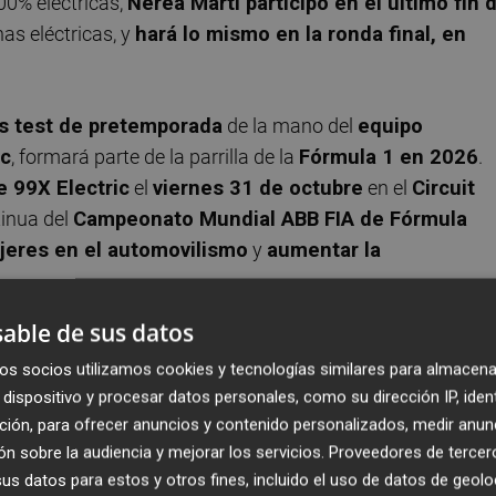
00% eléctricas,
Nerea Martí participó en el último fin 
as eléctricas, y
hará lo mismo en la ronda final, en
os test de pretemporada
de la mano del
equipo
ac
, formará parte de la parrilla de la
Fórmula 1 en 2026
.
e 99X Electric
el
viernes 31 de octubre
en el
Circuit
tinua del
Campeonato Mundial ABB FIA de Fórmula
jeres en el automovilismo
y
aumentar la
able de sus datos
os socios utilizamos cookies y tecnologías similares para almacena
dispositivo y procesar datos personales, como su dirección IP, iden
or brindarme esta oportunidad por segundo año
ción, para ofrecer anuncios y contenido personalizados, medir anun
rganización con tanta historia en el automovilismo y de 
n sobre la audiencia y mejorar los servicios.
Proveedores de tercer
E siempre es especial, pero hacerlo en casa, en Valencia
s datos para estos y otros fines, incluido el uso de datos de geolo