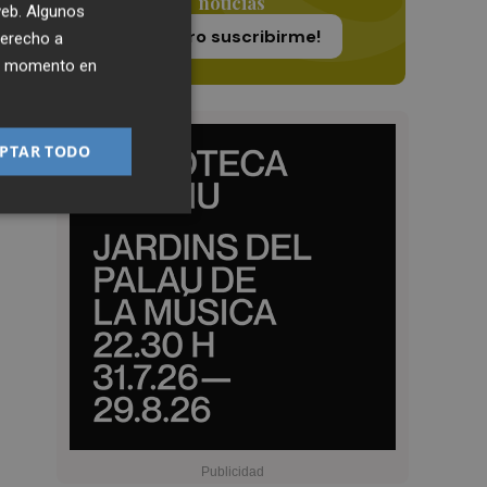
e
noticias
 web. Algunos
¡Quiero suscribirme!
derecho a
ier momento en
PTAR TODO
l