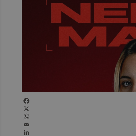
Facebook
X
WhatsApp
Email
LinkedIn