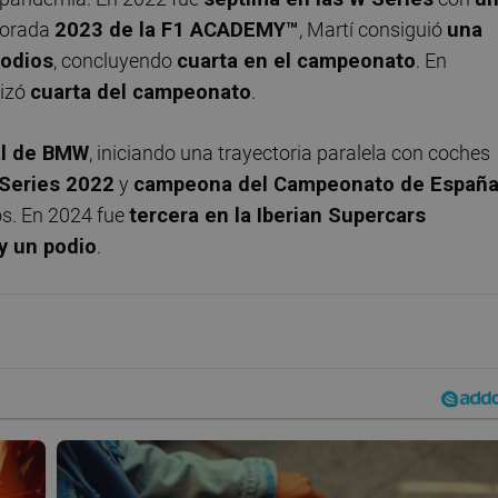
mporada
2023 de la F1 ACADEMY™️
, Martí consiguió
una
podios
, concluyendo
cuarta en el campeonato
. En
lizó
cuarta del campeonato
.
ial de BMW
, iniciando una trayectoria paralela con coches
 Series 2022
y
campeona del Campeonato de Españ
os. En 2024 fue
tercera en la Iberian Supercars
y un podio
.