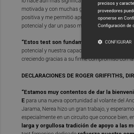
lo hace aún más significativo. Después de muc
precisos y caracte
motivada y con muchas ganas de volver a la pis
proveedores pueden
positiva y me permitió aprender mucho; ahora q
oponerse en
Confi
potencial y dar un paso más en mi carrera".
Configuración de 
“Estos test son fundamentales,
ya que ofrec
CONFIGURAR
potencial y nuestra capacidad para competir en 
creciendo gracias a su firme compromiso con la d
DECLARACIONES DE ROGER GRIFFITHS, DI
“Estamos muy contentos de dar la bienven
E
para una nueva oportunidad al volante del Andre
Jarama, Nerea hizo un gran trabajo, y esperamos
especialmente en un circuito que conoce bien, e
larga y orgullosa tradición de apoyo a las m
test femenino dedicado
refuerza nuestro comp