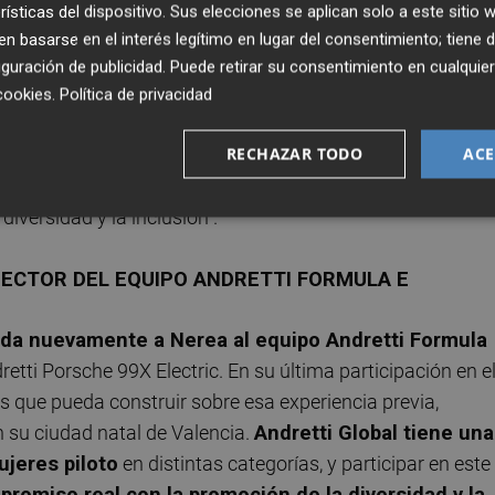
ho tiempo sin conducir un monoplaza, estoy especialment
rísticas del dispositivo. Sus elecciones se aplican solo a este sitio
ta. La experiencia del año pasado en Madrid fue muy
 basarse en el interés legítimo en lugar del consentimiento; tiene 
uiero aprovechar cada vuelta para seguir mostrando mi
guración de publicidad
. Puede retirar su consentimiento en cualqu
cookies
.
Política de privacidad
RECHAZAR TODO
ACE
en a las mujeres la oportunidad de demostrar nuestro
la parrilla de Fórmula E, un campeonato que sigue
iversidad y la inclusión".
RECTOR DEL EQUIPO ANDRETTI FORMULA E
ida nuevamente a Nerea al equipo Andretti Formula
tti Porsche 99X Electric. En su última participación en e
 que pueda construir sobre esa experiencia previa,
n su ciudad natal de Valencia.
Andretti Global tiene una
ujeres piloto
en distintas categorías, y participar en este
romiso real con la promoción de la diversidad y la