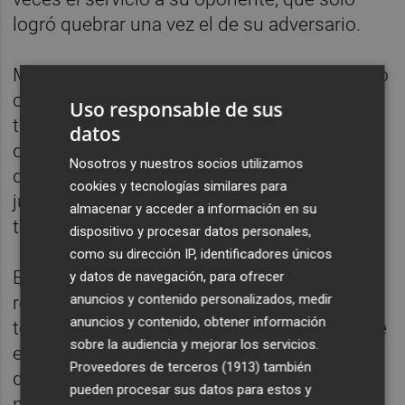
logró quebrar una vez el de su adversario.
Martínez mejoró en la segunda manga, tanto
con su saque como al resto. Sonego sólo
Uso responsable de sus
tuvo dos opciones de quiebre en todo el set,
datos
que no convirtió, y además cedió su servicio
Nosotros y nuestros socios utilizamos
dos veces consecutivas a partir del sexto
cookies y tecnologías similares para
juego para entregar el segundo parcial,
almacenar y acceder a información en su
también por 2-6.
dispositivo y procesar datos personales,
como su dirección IP, identificadores únicos
El valenciano encadenó su tercer 'break'
y datos de navegación, para ofrecer
anuncios y contenido personalizados, medir
rompiendo de nuevo a su rival al inicio del
anuncios y contenido, obtener información
tercer set, pero Sonego le devolvió el quiebre
sobre la audiencia y mejorar los servicios.
en el sexto y el partido desembocó en un
Proveedores de terceros (1913)
también
duro intercambió desde el fondo donde
pueden procesar sus datos para estos y
nadie quería ceder ventaja.