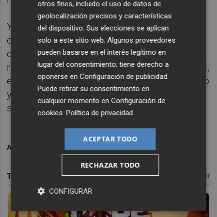
otros fines, incluido el uso de datos de
geolocalización precisos y características
Y ahí el más sólido fue Lorenzo Sonego,
del dispositivo. Sus elecciones se aplican
empeñado en pasar siempre una bola más
solo a este sitio web. Algunos proveedores
que Martínez, hasta provocar el fallo de su
pueden basarse en el interés legítimo en
lugar del consentimiento; tiene derecho a
rival. Físicamente más entero que el español,
oponerse en
Configuración de publicidad
.
el italiano logró el quiebre en el noveno juego
Puede retirar su consentimiento en
y ganar con facilidad su saque en el
cualquier momento en
Configuración de
siguiente para cerrar el duelo por 6-4.
cookies
.
Política de privacidad
ACEPTAR TODO
ARCHIVADO EN
POLIDEPORTIVO
RECHAZAR TODO
CONFIGURAR