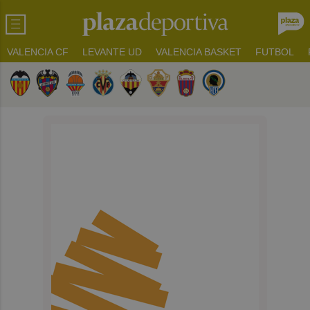
VALENCIA CF
LEVANTE UD
VALENCIA BASKET
FUTBOL