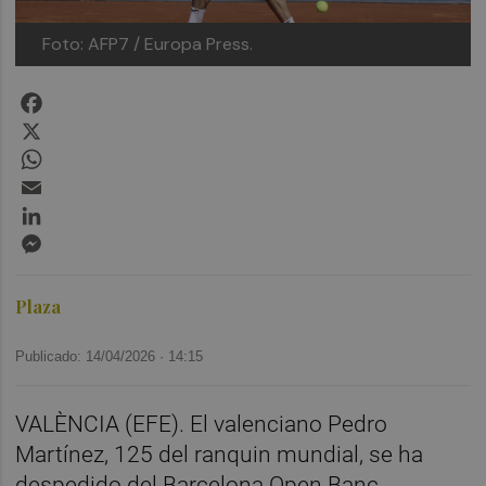
Foto: AFP7 / Europa Press.
Facebook
X
WhatsApp
Email
LinkedIn
Messenger
Plaza
Publicado: 14/04/2026 ·
14:15
VALÈNCIA (EFE). El valenciano Pedro
Martínez, 125 del ranquin mundial, se ha
despedido del Barcelona Open Banc