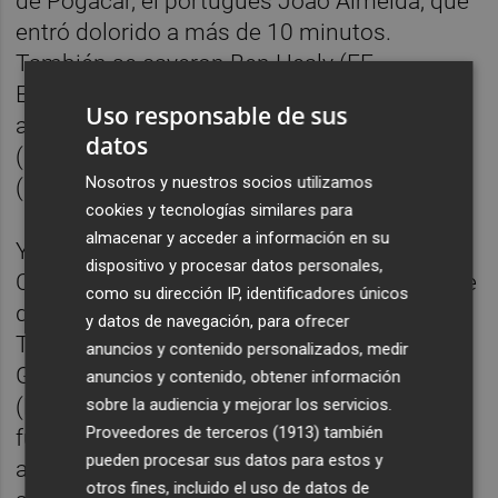
de Pogacar, el portugués João Almeida, que
entró dolorido a más de 10 minutos.
También se cayeron Ben Healy (EF
Education-EasyPost) --ganador de la etapa
Uso responsable de sus
anterior--, Jack Haig y Santiago Buitrago
datos
(Bahrain-Victorious) o Guillaume Martin
Nosotros y nuestros socios utilizamos
(Groupama-FDJ), entre otros.
cookies y tecnologías similares para
almacenar y acceder a información en su
Y a unos 12 de la meta fue cazado Ewen
dispositivo y procesar datos personales,
Costiou (Arkéa-B&B Hotels), que formó parte
como su dirección IP, identificadores únicos
de una fuga en la que estuvo el ganador del
y datos de navegación, para ofrecer
Tour de Francia Geraint Thomas (INEOS
anuncios y contenido personalizados, medir
Grenadiers) y el español Iván García Cortina
anuncios y contenido, obtener información
(Movistar Team), que se quedaron sin
sobre la audiencia y mejorar los servicios.
Proveedores de terceros (1913)
también
fuerzas para seguir a un francés que
pueden procesar sus datos para estos y
aguantó hasta 12 kilómetros de la meta,
otros fines, incluido el uso de datos de