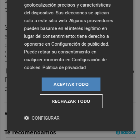
superado el paso previo por la línea y la
geolocalización precisos y características
primera de las dos subidas al muro bretón.
del dispositivo. Sus elecciones se aplican
solo a este sitio web. Algunos proveedores
Superada esta etapa bretona, el pelotón
pueden basarse en el interés legítimo en
afronta este sábado una octava etapa bien
lugar del consentimiento; tiene derecho a
distinta, entre Saint-Méen-le-Grand y Laval
oponerse en
Configuración de publicidad
.
Puede retirar su consentimiento en
(Espace Mayenne) con 171,4 kilómetros de
cualquier momento en
Configuración de
recorrido. Etapa no muy larga y bastante
cookies
.
Política de privacidad
llana, con solo una pequeña cota en el tramo
final, pensada par un final al esprint salvo
ACEPTAR TODO
que una fuga lo impida.
RECHAZAR TODO
ARCHIVADO EN
TOUR DE FRANCIA
CONFIGURAR