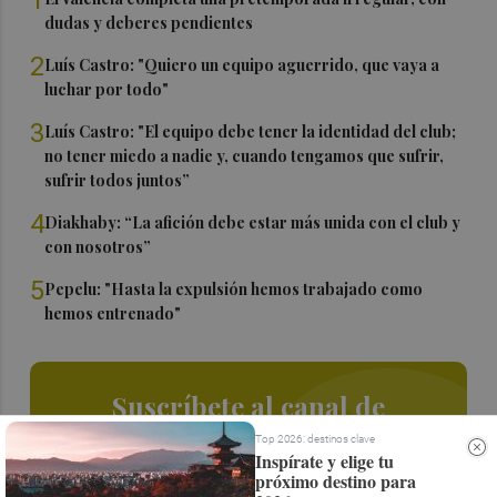
1
dudas y deberes pendientes
2
Luís Castro: "Quiero un equipo aguerrido, que vaya a
luchar por todo"
3
Luís Castro: "El equipo debe tener la identidad del club;
no tener miedo a nadie y, cuando tengamos que sufrir,
sufrir todos juntos”
4
Diakhaby: “La afición debe estar más unida con el club y
con nosotros”
5
Pepelu: "Hasta la expulsión hemos trabajado como
hemos entrenado"
Suscríbete al canal de
Whatsapp
Top 2026: destinos clave
Inspírate y elige tu
próximo destino para
Siempre al día de las últimas noticias