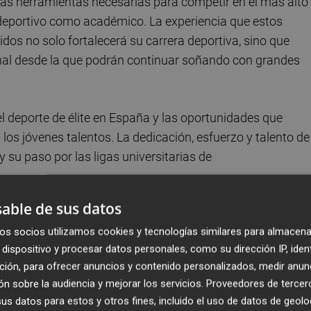
as herramientas necesarias para competir en el más alto
o deportivo como académico. La experiencia que estos
dos no solo fortalecerá su carrera deportiva, sino que
nal desde la que podrán continuar soñando con grandes
 el deporte de élite en España y las oportunidades que
os jóvenes talentos. La dedicación, esfuerzo y talento de
su paso por las ligas universitarias de
 la historia de la natación valenciana y española.
able de sus datos
os socios utilizamos cookies y tecnologías similares para almacena
es Saravia, nadador olímpico argentino, semifinalista en 
dispositivo y procesar datos personales, como su dirección IP, iden
el salto a la División I de la NCAA para unirse a la
ción, para ofrecer anuncios y contenido personalizados, medir anun
 destacada trayectoria en competiciones internacionales,
n sobre la audiencia y mejorar los servicios.
Proveedores de tercer
 pasada temporada logró posicionarse en la quinta posici
s datos para estos y otros fines, incluido el uso de datos de geolo