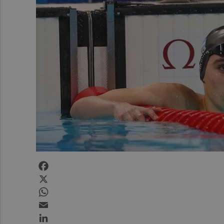
Facebook
X
WhatsApp
Email
LinkedIn