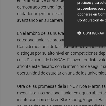
en la final universitaria de la División I. El equi
precisos y caracte
demostrado ser una figura clave para el desarrol
proveedores pueden
nadador argentino será una de las figuras más 
oponerse en
Confi
avanzando en su carrera deportiva.
Configuración de 
En el ámbito de las nuevas promesas, Pablo Mart
CONFIGURAR
categoría junior, se prepara para su primera te
Considerada una de las instituciones académic
distingue por su alto nivel en competiciones dep
en la División I de la NCAA. El joven fondista va
afronta este desafío con la intención de seguir
oportunidad de estudiar en una de las universid
Otra de las promesas de la FNCV, Noa Martín, ta
medallista internacional junior en aguas abierta
institución con sede en Blacksburg, Virginia. Baj