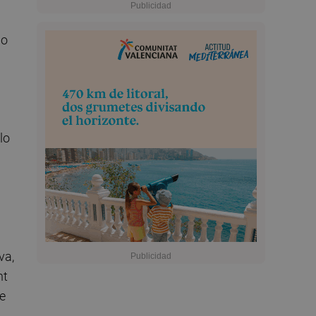
do
lo
va,
nt
de