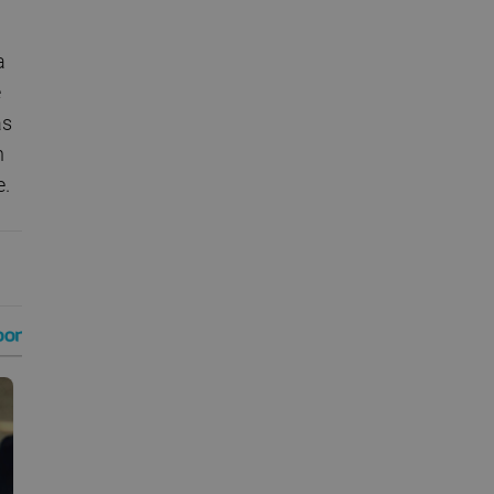
a
e
as
n
e.