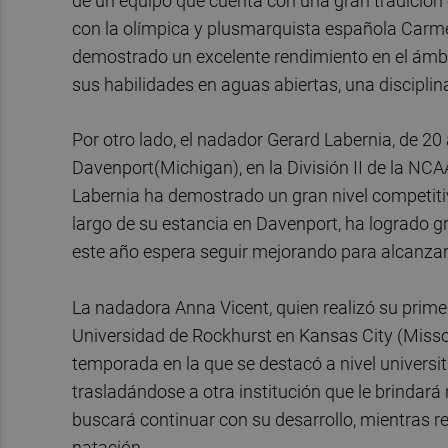
de un equipo que cuenta con una gran tradición 
con la olímpica y plusmarquista española Carme
demostrado un excelente rendimiento en el ámbi
sus habilidades en aguas abiertas, una disciplin
Por otro lado, el nadador Gerard Labernia, de 20
Davenport(Michigan), en la División II de la NCA
Labernia ha demostrado un gran nivel competiti
largo de su estancia en Davenport, ha logrado g
este año espera seguir mejorando para alcanzar
La nadadora Anna Vicent, quien realizó su primer
Universidad de Rockhurst en Kansas City (Missour
temporada en la que se destacó a nivel universit
trasladándose a otra institución que le brindar
buscará continuar con su desarrollo, mientras r
natación.