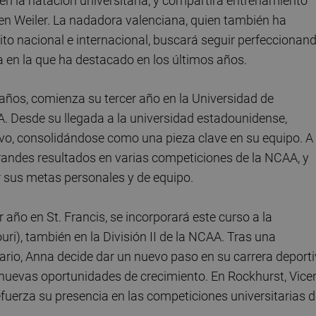
en la natación universitaria, y compartirá entrenamiento
n Weiler. La nadadora valenciana, quien también ha
to nacional e internacional, buscará seguir perfeccionan
a en la que ha destacado en los últimos años.
 años, comienza su tercer año en la Universidad de
A. Desde su llegada a la universidad estadounidense,
vo, consolidándose como una pieza clave en su equipo. A 
randes resultados en varias competiciones de la NCAA, y
 sus metas personales y de equipo.
 año en St. Francis, se incorporará este curso a la
i), también en la División II de la NCAA. Tras una
ario, Anna decide dar un nuevo paso en su carrera deporti
á nuevas oportunidades de crecimiento. En Rockhurst, Vice
efuerza su presencia en las competiciones universitarias 