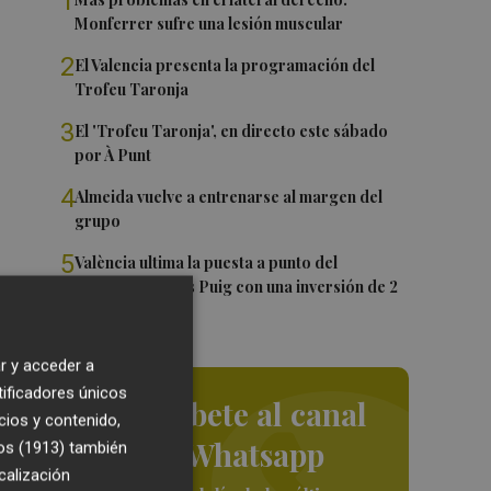
1
Monferrer sufre una lesión muscular
2
El Valencia presenta la programación del
Trofeu Taronja
3
El 'Trofeu Taronja', en directo este sábado
por À Punt
4
Almeida vuelve a entrenarse al margen del
grupo
5
València ultima la puesta a punto del
Velódromo Lluís Puig con una inversión de 2
millones
r y acceder a
el
tificadores únicos
Suscríbete al canal
cios y contenido,
de Whatsapp
os (1913)
también
ón
calización