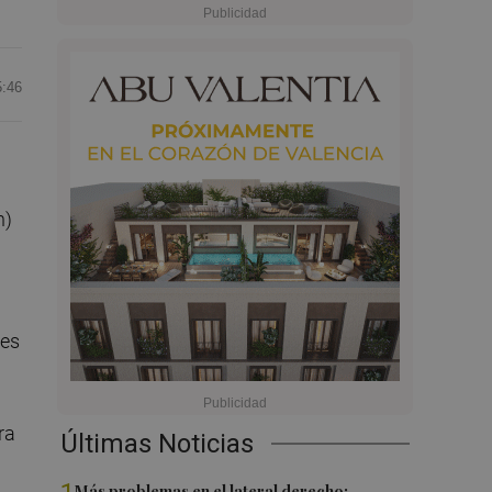
5:46
n)
tes
ra
Últimas Noticias
Más problemas en el lateral derecho: