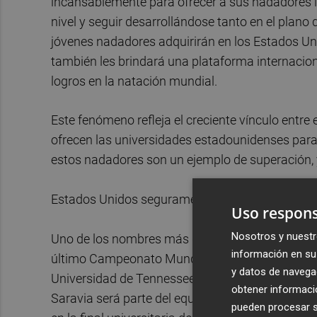
incansablemente para ofrecer a sus nadadores l
nivel y seguir desarrollándose tanto en el plan
jóvenes nadadores adquirirán en los Estados Uni
también les brindará una plataforma internacio
logros en la natación mundial.
Este fenómeno refleja el creciente vínculo entre
ofrecen las universidades estadounidenses para l
estos nadadores son un ejemplo de superación, y 
Estados Unidos seguramente dejará una huella en
Uso respons
Nosotros y nuestr
Uno de los nombres más destacados es el de Ulis
información en su 
último Campeonato Mundial de Singapur, quien da 
y datos de navega
Universidad de Tennessee, en Knoxville. Con una
obtener informació
Saravia será parte del equipo masculino, que la
pueden procesar su