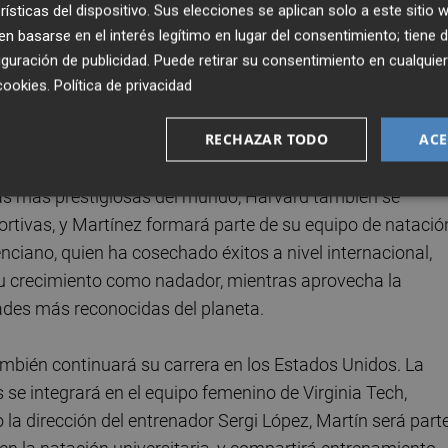
po será dirigido por el entrenador brasileño Gui Caribe, quien
rísticas del dispositivo. Sus elecciones se aplican solo a este sitio
lo de talentos en el ámbito universitario estadounidense. 
 basarse en el interés legítimo en lugar del consentimiento; tiene 
observadas en esta nueva etapa, con la ambición de segui
guración de publicidad
. Puede retirar su consentimiento en cualqu
cookies
.
Política de privacidad
RECHAZAR TODO
ACE
ínez, medallista internacional en aguas abiertas en la
mporada en la Universidad de Harvard, en Massachusetts.
as más prestigiosas del mundo, Harvard también se
ortivas, y Martínez formará parte de su equipo de natació
lenciano, quien ha cosechado éxitos a nivel internacional,
 su crecimiento como nadador, mientras aprovecha la
ades más reconocidas del planeta.
mbién continuará su carrera en los Estados Unidos. La
s se integrará en el equipo femenino de Virginia Tech,
o la dirección del entrenador Sergi López, Martín será part