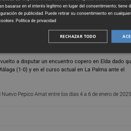
Eldense dado que el Valencia conquistó en 2019 el títul
 basarse en el interés legítimo en lugar del consentimiento; tiene 
 provincia de Alicante.
guración de publicidad
. Puede retirar su consentimiento en cualqu
cookies
.
Política de privacidad
 Cádiz (0-1), el Eldense volverá a jugar un partido de Copa 
RECHAZAR TODO
ACE
rimera al igual que ocurrió el 5 de enero de 2023 cuando 
 próximo mes de enero volverá a hacerlo con el Valencia.
vuelto a disputar un encuentro copero en Elda dado q
álaga (1-0) y en el curso actual en La Palma ante el
el Nuevo Pepico Amat entre los días 4 a 6 de enero de 2025