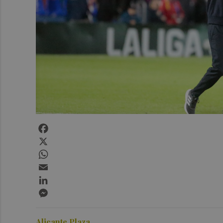
Facebook
X
WhatsApp
Email
LinkedIn
Messenger
Alicante Plaza