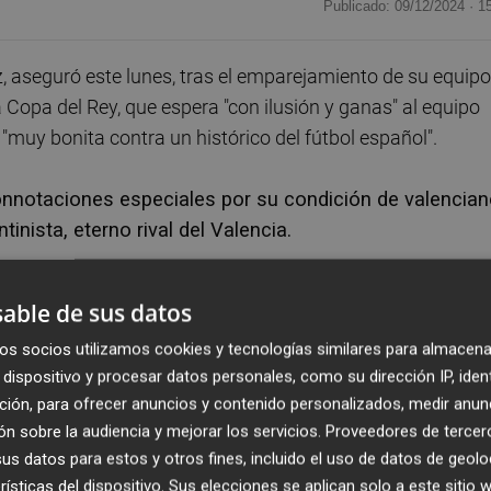
Publicado: 09/12/2024 ·
1
z, aseguró este lunes, tras el emparejamiento de su equipo
la Copa del Rey, que espera "con ilusión y ganas" al equipo
 "muy bonita contra un histórico del fútbol español".
nnotaciones especiales por su condición de valencian
tinista, eterno rival del Valencia.
el equipo más importante de la Comunidad Valenciana que,
able de sus datos
stra zona", dijo el técnico del Eldense, que siempre le h
os socios utilizamos cookies y tecnologías similares para almacena
 no dudó en afirmar que "tenemos mucha ilusión y ganas d
dispositivo y procesar datos personales, como su dirección IP, iden
amos que todo el mundo lo pueda disfrutar".
ción, para ofrecer anuncios y contenido personalizados, medir anun
n sobre la audiencia y mejorar los servicios.
Proveedores de tercer
on Real Madrid, Barcelona o el vigente campeón Athlet
s datos para estos y otros fines, incluido el uso de datos de geolo
es de Segunda División y Primera Federación, el
rísticas del dispositivo. Sus elecciones se aplican solo a este sitio