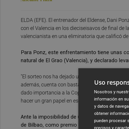
ELDA (EFE). El entrenador del Eldense, Dani Pon
con el Valencia en los dieciseisavos de final de 
valencianista en una eliminatoria que calificó de
Para Ponz, este enfrentamiento tiene unas co
natural de El Grao (Valencia), y declarado levan
"El sorteo nos ha dejado una eliminatoria con 
Uso respons
además, cuenta con bastantes aficionados por nue
Nosotros y nuestr
dado importancia a la Copa del Rey, por lo que
información en su 
hacer un gran papel en esta eliminatoria. Esper
y datos de navega
obtener informació
Ante la imposibilidad de un emparejamiento c
pueden procesar su
de Bilbao, como premio para los supervivient
precisos y caracte