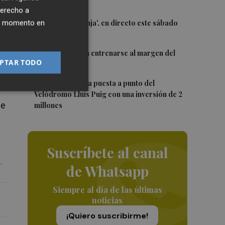
Trofeu Taronja
o
derecho a
3
El 'Trofeu Taronja', en directo este sábado
ier momento en
por À Punt
del
4
Almeida vuelve a entrenarse al margen del
PTAR TODO
se
grupo
5
València ultima la puesta a punto del
Velódromo Lluís Puig con una inversión de 2
ue
millones
Suscríbete al canal
.
de Whatsapp
Siempre al día de las últimas
noticias
¡Quiero suscribirme!