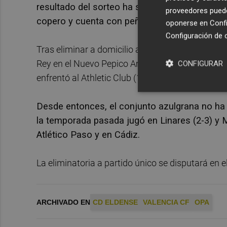
resultado del sorteo ha sido benévolo con el 
proveedores pueden
copero y cuenta con peñas y aficionados en la
oponerse en
Confi
Configuración de 
Tras eliminar a domicilio al Atlético Paso (0-1) y
Rey en el Nuevo Pepico Amat y ante un rival de P
CONFIGURAR
enfrentó al Athletic Club (1-6). A principios del
Desde entonces, el conjunto azulgrana no ha 
la temporada pasada jugó en Linares (2-3) y M
Atlético Paso y en Cádiz.
La eliminatoria a partido único se disputará en 
ARCHIVADO EN
CD ELDENSE
VALENCIA CF
OPA