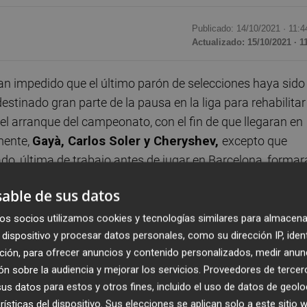
Publicado: 14/10/2021 ·
11:4
Actualizado: 15/10/2021 · 1
an impedido que el último parón de selecciones haya sido
estinado gran parte de la pausa en la liga para rehabilitar
el arranque del campeonato, con el fin de que llegaran en
mente,
Gayà, Carlos Soler y Cheryshev,
excepto que
ado, última de trabajo antes de jugar en Barcelona, forma
ateral portugués, que tampoco pudo trabajar este viernes,
able de sus datos
 la próxima semana ante el
Real Mallorca.
os socios utilizamos cookies y tecnologías similares para almacena
onde estuvo a la sombra de Ter Stegen, ocupando por terce
dispositivo y procesar datos personales, como su dirección IP, iden
ción, para ofrecer anuncios y contenido personalizados, medir anun
 El holandés ha recuperado su estatus de titular que perdió
n sobre la audiencia y mejorar los servicios.
Proveedores de tercer
en pretemporada de Mamardashvili.
s datos para estos y otros fines, incluido el uso de datos de geolo
rísticas del dispositivo. Sus elecciones se aplican solo a este sitio