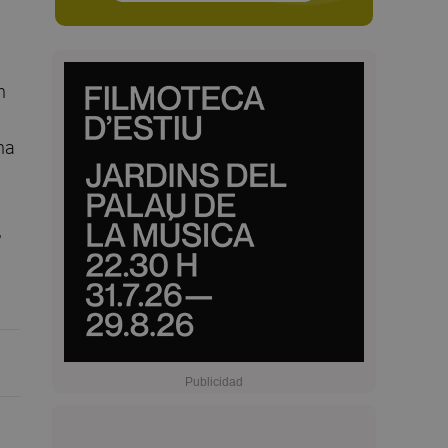
n
na
,