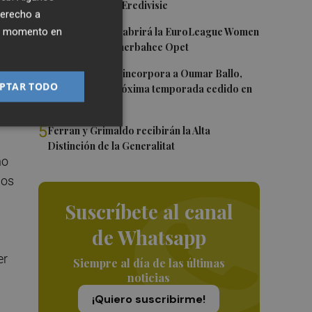
Róterdam de la Eredivisie
derecho a
 y
3
Valencia Basket abrirá la EuroLeague Women
ier momento en
en casa ante Fenerbahce Opet
los
4
Valencia Basket incorpora a Oumar Ballo,
PTAR TODO
que jugará la próxima temporada cedido en
Galatasaray
5
Ferran y Grimaldo recibirán la Alta
Distinción de la Generalitat
ho
mos
Suscríbete al canal
de Whatsapp
er
Siempre al día de las últimas
noticias
¡Quiero suscribirme!