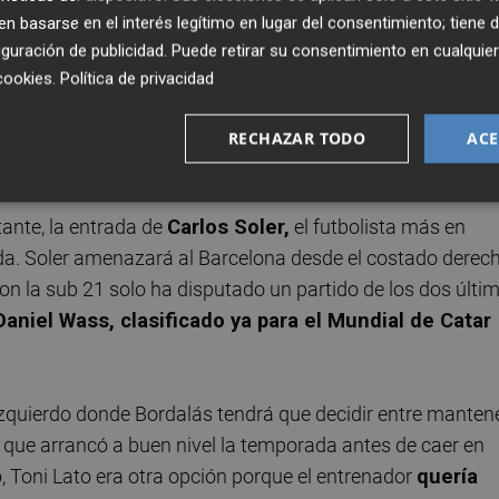
de
José Luis Gayà
que se lesionó ante Osasuna en la
 basarse en el interés legítimo en lugar del consentimiento; tiene 
tán fortalece una línea a la que todavía no vuelve Thierry
guración de publicidad
. Puede retirar su consentimiento en cualqu
akhaby
recupera peto de titular para acompañar a Gabriel
cookies
.
Política de privacidad
se ha perdido ningún partido.
Toni Lato,
con molestias en 
e la lista pese a que ha rendido en ausencia de Gayà.
RECHAZAR TODO
ACE
tante, la entrada de
Carlos Soler,
el futbolista más en
ada. Soler amenazará al Barcelona desde el costado derec
con la sub 21 solo ha disputado un partido de los dos últi
Daniel Wass, clasificado ya para el Mundial de Catar
 izquierdo donde Bordalás tendrá que decidir entre manten
, que arrancó a buen nivel la temporada antes de caer en
 Toni Lato era otra opción porque el entrenador
quería