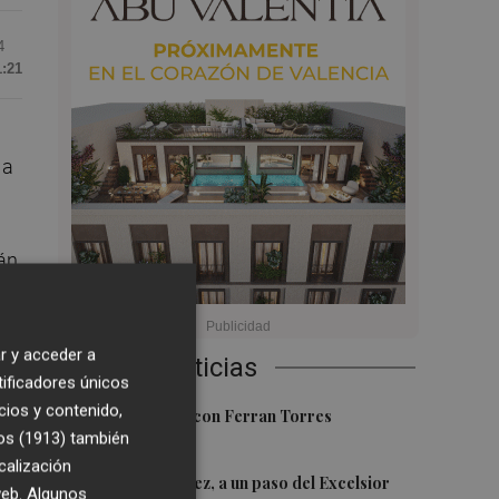
4
1:21
 a
rán
r y acceder a
Últimas Noticias
ra
tificadores únicos
cios y contenido,
1
Foios se vuelca con Ferran Torres
os (1913)
también
calización
2
Mario Domínguez, a un paso del Excelsior
 web. Algunos