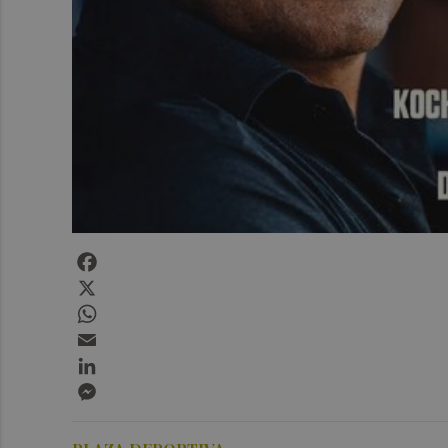
Facebook
X
WhatsApp
Email
LinkedIn
Messenger