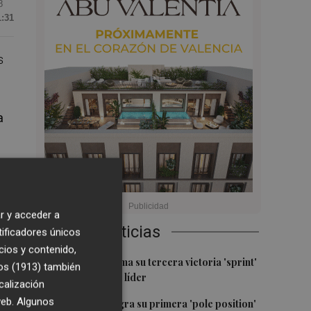
8
1:31
s
a
r
r y acceder a
Últimas Noticias
tificadores únicos
cios y contenido,
1
Jorge Martín suma su tercera victoria 'sprint'
os (1913)
también
del año y es más líder
calización
2
 web. Algunos
Jorge Martín logra su primera 'pole position'