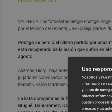
PLAZA DEPORTIVA
VALÈNCIA. Los futbolistas Sergio Postigo, Ángel
por el técnico del Levante, Javi Calleja, para e
Postigo se perdió el último partido por unas m
está recuperado de la lesión que sufrió en el
agosto.
Uso respons
Además, Giorgi, baja ante el Espanyol al haber 
jugadores convocados por Calleja, mientras que 
Nosotros y nuestr
información en su 
Ibáñez y Pablo Martínez y el sancionado Rubén 
y datos de navega
obtener informació
La lista completa es la formada por: Femenías
pueden procesar su
Brugué, Dani Gómez, Cantero, Fabricio, Andrés
precisos y caracte