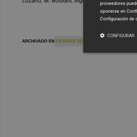
Lozano, M. Bouldini, Algobia, M. Navarro, A. G
proveedores pueden
oponerse en
Confi
Configuración de 
CONFIGURAR
ARCHIVADO EN
LEVANTE UD