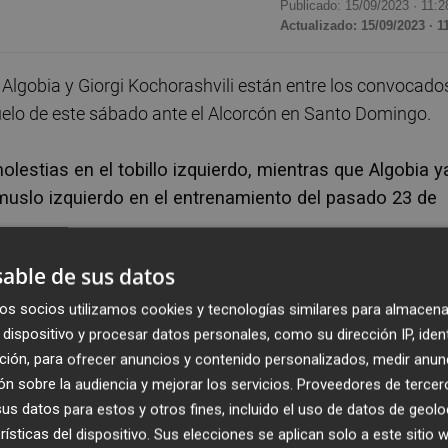
Publicado: 15/09/2023 ·
11:2
Actualizado: 15/09/2023 · 1
 Algobia y Giorgi Kochorashvili están entre los convocado
l duelo de este sábado ante el Alcorcón en Santo Domingo.
olestias en el tobillo izquierdo, mientras que Algobia y
 muslo izquierdo en el entrenamiento del pasado 23 de
able de sus datos
estado concentrado con Georgia, también es uno de los
se pierden este partido los lesionados Iván Romero, Robe
os socios utilizamos cookies y tecnologías similares para almacena
dispositivo y procesar datos personales, como su dirección IP, iden
Vezo.
ción, para ofrecer anuncios y contenido personalizados, medir anun
n sobre la audiencia y mejorar los servicios.
Proveedores de tercer
, Capa, Álex Muñoz, Dela, Álex Valle, Kochorashvili, R.
s datos para estos y otros fines, incluido el uso de datos de geolo
 Fernández, Postigo, Blesa, O. Clemente, O. Rey, S.
rísticas del dispositivo. Sus elecciones se aplican solo a este sitio