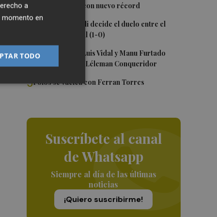
en Silverstone, con nuevo récord
derecho a
ier momento en
3
Un gol de Bardeli decide el duelo entre el
Levante y su filial (1-0)
4
Nacho Huerta, Luis Vidal y Manu Furtado
PTAR TODO
renuevan con el Léleman Conqueridor
5
Foios se vuelca con Ferran Torres
Suscríbete al canal
de Whatsapp
Siempre al día de las últimas
noticias
¡Quiero suscribirme!