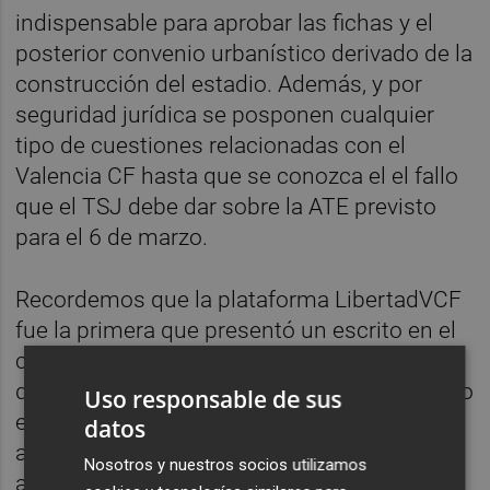
indispensable para aprobar las fichas y el
posterior convenio urbanístico derivado de la
construcción del estadio. Además, y por
seguridad jurídica se posponen cualquier
tipo de cuestiones relacionadas con el
Valencia CF hasta que se conozca el el fallo
que el TSJ debe dar sobre la ATE previsto
para el 6 de marzo.
Recordemos que la plataforma LibertadVCF
fue la primera que presentó un escrito en el
consistorio demandando dicha auditoría, y
que Compromís fue el primer partido político
Uso responsable de sus
en solicitar dicha medida. Hoy, la moción
datos
alternativa presentada por Vox, la ha
Nosotros y nuestros socios utilizamos
acabado por hacer posible.