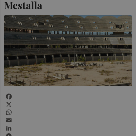
Mestalla
Facebook
X
WhatsApp
Email
LinkedIn
Messenger