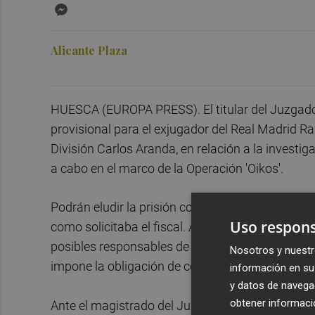
Messenger
Alicante Plaza
HUESCA (EUROPA PRESS). El titular del Juzgado
provisional para el exjugador del Real Madrid Ra
División Carlos Aranda, en relación a la investig
a cabo en el marco de la Operación 'Oikos'.
Podrán eludir la prisión con el pago de una fianz
Uso respons
como solicitaba el fiscal. Ambos jugadores, que
posibles responsables de los delitos de pertenenc
Nosotros y nuestr
impone la obligación de comunicar cualquier pos
información en su 
y datos de navega
obtener informació
Ante el magistrado del Juzgado de Instrucción 