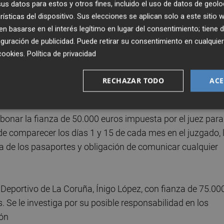
s datos para estos y otros fines, incluido el uso de datos de geolo
os servicios médicos de la Sociedad Deportiva Huesca, Jua
rísticas del dispositivo. Sus elecciones se aplican solo a este sitio
os, como presunto autor de un delito de corrupción en el
 basarse en el interés legítimo en lugar del consentimiento; tiene 
 de cada mes en el Juzgado.
guración de publicidad
. Puede retirar su consentimiento en cualqu
cookies
.
Política de privacidad
ca, Agustín Lasaosa, y el exjugador del Real Valladolid,
sional con fianza de 50.000 euros cada uno, como presunt
RECHAZAR TODO
ACE
 y cooperadores necesarios en un delito de estafa.
onar la fianza de 50.000 euros impuesta por el juez para
de comparecer los días 1 y 15 de cada mes en el juzgado, 
rada de los pasaportes y obligación de comunicar cualquier
l Deportivo de La Coruña, Ínigo López, con fianza de 75.00
. Se le investiga por su posible responsabilidad en los
ión