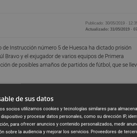
Publicado: 30/05/2019 ·
12:3
Actualizado: 31/05/2019 · 0
 de Instrucción número 5 de Huesca ha dictado prisión
úl Bravo y el exjugador de varios equipos de Primera
ación de posibles amaños de partidos de fútbol, que se lle
a establecida en 100.000 euros cada uno de ellos, tal y
able de sus datos
 se han negado a declarar, están siendo investigados com
ia a grupo criminal, corrupción en el deporte y estafa, y l
os socios utilizamos cookies y tecnologías similares para almacena
ible cambio de domicilio.
dispositivo y procesar datos personales, como su dirección IP, iden
ción, para ofrecer anuncios y contenido personalizados, medir anun
n sobre la audiencia y mejorar los servicios.
Proveedores de tercer
número 5 de Huesca, Ángel de Pedro, han prestado