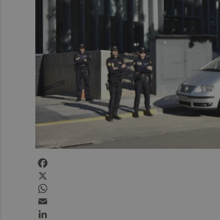
Facebook
X
WhatsApp
Email
LinkedIn