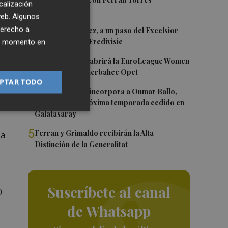
1
calización
n
 web. Algunos
2
derecho a
Mario Domínguez, a un paso del Excelsior
Róterdam de la Eredivisie
ier momento en
3
Valencia Basket abrirá la EuroLeague Women
en casa ante Fenerbahce Opet
os
PTAR TODO
4
Valencia Basket incorpora a Oumar Ballo,
que jugará la próxima temporada cedido en
Galatasaray
5
Ferran y Grimaldo recibirán la Alta
la
Distinción de la Generalitat
Suscríbete al canal
0
de Whatsapp