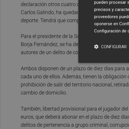
pueden procesar su
declaración otros cuatro detenidos. El jefe de l
precisos y caracte
Carlos Galindo, ha quedado en libertad con carg
proveedores pueden
deporte. Tendrá que comparecer los días 1 y 15
oponerse en
Confi
Configuración de 
Para el presidente de la Sociedad Deportiva Hues
Borja Fernández, se ha decretado libertad provi
CONFIGURAR
autores de un delito de corrupción en el deporte
Ambos disponen de un plazo de diez días para ab
cada uno de ellos. Además, tienen la obligación 
prohibición de salir del territorio nacional, reti
cambio de domicilio.
También, libertad provisional para el jugador de
euros, que deberá abonar en el plazo de diez días
delitos de pertenencia a grupo criminal, corrupc