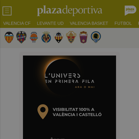
VALENCIA CF
LEVANTE UD
VALENCIA BASKET
FUTBOL