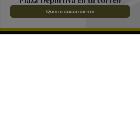
Quiero suscribirme
Suscríbete al Boletín
Todos los días a primera hora en tu email
¡Quiero suscribirme!
Síguenos en redes
Plaza Deportiva, desde cualquier medio