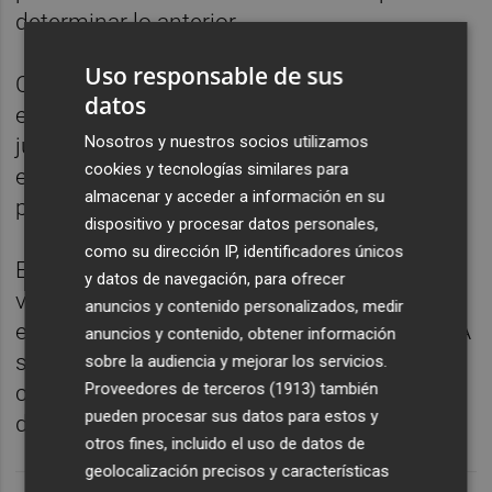
determinar lo anterior.
Uso responsable de sus
Contando con los 17 minutos que llegó a
datos
estar sobre el verde este domingo, Bigas ha
Nosotros y nuestros socios utilizamos
jugado un total de 1.731 en los 24
cookies y tecnologías similares para
encuentros de
LaLiga Santander
en que ha
almacenar y acceder a información en su
participado en el presente curso.
dispositivo y procesar datos personales,
como su dirección IP, identificadores únicos
El central recaló en el club franjiverde en el
y datos de navegación, para ofrecer
verano de 2021 y su vinculación contractual
anuncios y contenido personalizados, medir
expira con la finalización de esta campaña. A
anuncios y contenido, obtener información
sus 32 años, Bigas protagoniza una dilatada
sobre la audiencia y mejorar los servicios.
Proveedores de terceros (1913)
también
carrera en las que ha sufrido varias lesiones
pueden procesar sus datos para estos y
de rodilla.
otros fines, incluido el uso de datos de
geolocalización precisos y características