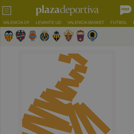
VALENCIA CF
LEVANTE UD
VALENCIA BASKET
FUTBOL