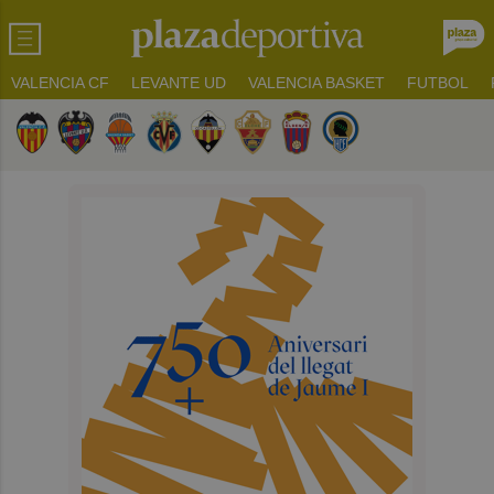
VALENCIA CF
LEVANTE UD
VALENCIA BASKET
FUTBOL