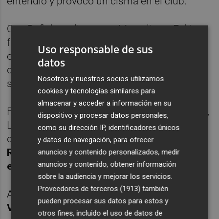
entendió y provocó un cisma en el club.
Que Rafinha valiera para Marcelino y Fekir
fuera un "problema" por las lesiones no
Uso responsable de sus
entraba en la cabeza del máximo accionista,
datos
que apoyado por Mendes trataba de 'hacer
Nosotros y nuestros socios utilizamos
sus pinitos' en la confección de la plantilla.
cookies y tecnologías similares para
almacenar y acceder a información en su
Finalmente se descartó el fichaje de Rafinha,
dispositivo y procesar datos personales,
Lim despidió a Marcelino y el tiempo ha
como su dirección IP, identificadores únicos
dado algo más de razón al singapurense.
y datos de navegación, para ofrecer
Rafinha se ha perdido 5 partidos por lesión
anuncios y contenido personalizados, medir
anuncios y contenido, obtener información
esta temporada en la liga y Fekir tres
.
sobre la audiencia y mejorar los servicios.
Proveedores de terceros (1913)
también
Al final
Rafinha no viste la camiseta del
pueden procesar sus datos para estos y
Valencia CF, por cerca que pareciera hace
otros fines, incluido el uso de datos de