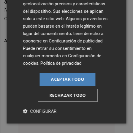
apenas unos meses
, y este sábado visitará
geolocalización precisos y características
Mestalla para tratar de salvar al Celta de una
del dispositivo. Sus elecciones se aplican
debacle.
solo a este sitio web. Algunos proveedores
pueden basarse en el interés legítimo en
lugar del consentimiento; tiene derecho a
oponerse en
Configuración de publicidad
.
ARCHIVADO EN
Puede retirar su consentimiento en
cualquier momento en
Configuración de
cookies
.
Política de privacidad
ACEPTAR TODO
RECHAZAR TODO
CONFIGURAR