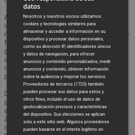
medalla.
datos
Nosotros y nuestros socios utilizamos
Acto seguido a su ejercicio fue el turno del
cookies y tecnologías similares para
israelí Dolgoypat, cuya ejecución no fue ni
almacenar y acceder a información en su
mejor ni peor que la de Zapata, simplemente
dispositivo y procesar datos personales,
fue catalogada por los jueces con idénticos
como su dirección IP, identificadores únicos
guarismos. Hubo dos decisiones más
y datos de navegación, para ofrecer
ajustadas y Ray no tuvo otra que encajar la
anuncios y contenido personalizados, medir
nota de su rival, que pasaba a colocarse
anuncios y contenido, obtener información
primero de forma provisional.
sobre la audiencia y mejorar los servicios.
Proveedores de terceros (1725)
también
pueden procesar sus datos para estos y
Dolgoypat se hizo con el primer puesto
otros fines, incluido el uso de datos de
porque eligió una dificultad superior, aunque
geolocalización precisos y características
apenas fuese una décima en comparación a
del dispositivo. Sus elecciones se aplican
Zapata. Ese exiguo decimal fue el que
solo a este sitio web. Algunos proveedores
decidió el color del metal en suelo y quien
pueden basarse en el interés legítimo en