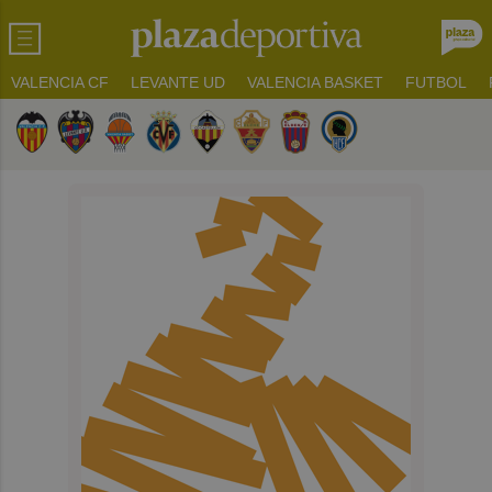
VALENCIA CF
LEVANTE UD
VALENCIA BASKET
FUTBOL