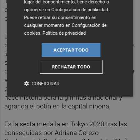
llevó a las lágrimas al español, que las
lugar del consentimiento; tiene derecho a
cambió por sonrisas cuando confirmó que
oponerse en
Configuración de publicidad
.
Puede retirar su consentimiento en
esa plata ya no se la quitaba nadie.
cualquier momento en
Configuración de
cookies
.
Política de privacidad
La espera fue tensa pues todavía restaban
cuatro gimnastas, aunque pronto se cayó de
ACEPTAR TODO
la terna alguno de los contendientes. Los
surcoreanos acabaron fuera del tartán y el
RECHAZAR TODO
chino Xiao estuvo espléndido pero no llegó a
alcanzar a Zapata. La medalla era un hecho
CONFIGURAR
para el español de origen dominicano, que
hace historia para la gimnasia nacional y
agranda el botín en la capital nipona.
Es la sexta medalla en Tokyo 2020 tras las
conseguidas por Adriana Cerezo