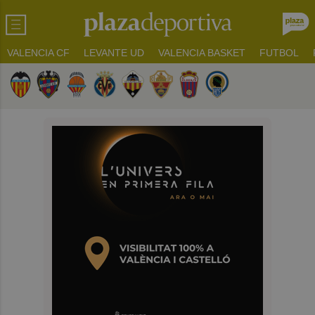
VALENCIA CF
LEVANTE UD
VALENCIA BASKET
FUTBOL