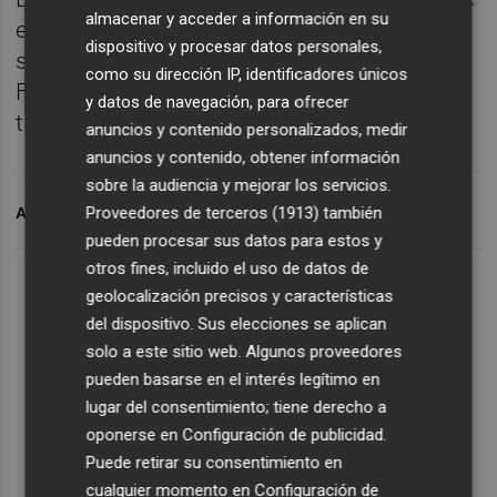
almacenar y acceder a información en su
en el carril izquierdo, Gumbau y 'Guti' en la
dispositivo y procesar datos personales,
sala de máquinas y una vanguardia con
como su dirección IP, identificadores únicos
Fidel, Ponce y Nteka, quien debuta como
y datos de navegación, para ofrecer
titular con los franjiverdes.
anuncios y contenido personalizados, medir
anuncios y contenido, obtener información
sobre la audiencia y mejorar los servicios.
Proveedores de terceros (1913)
también
ARCHIVADO EN
ELCHE CF
REAL MADRID
pueden procesar sus datos para estos y
otros fines, incluido el uso de datos de
geolocalización precisos y características
del dispositivo. Sus elecciones se aplican
solo a este sitio web. Algunos proveedores
pueden basarse en el interés legítimo en
lugar del consentimiento; tiene derecho a
oponerse en
Configuración de publicidad
.
Puede retirar su consentimiento en
cualquier momento en
Configuración de