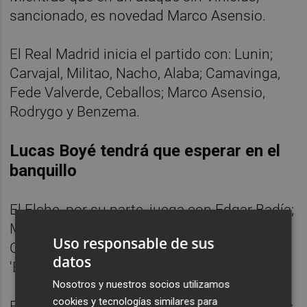
sancionado, es novedad Marco Asensio.
El Real Madrid inicia el partido con: Lunin;
Carvajal, Militao, Nacho, Alaba; Camavinga,
Fede Valverde, Ceballos; Marco Asensio,
Rodrygo y Benzema.
Lucas Boyé tendrá que esperar en el
banquillo
El Elche, por su parte, juega con Edgar Badía;
Magallán, Enzo Roco y Diego González;
Uso responsable de sus
Carmona, Clerc; Gumbau, Raúl 'Guti'; Fidel,
datos
'Eze' Ponce y Randy Nteka.
Nosotros y nuestros socios utilizamos
cookies y tecnologías similares para
Es decir, con defensa de tres centrales, Clerc