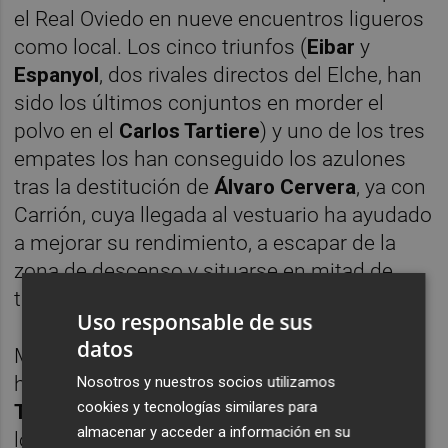
el Real Oviedo en nueve encuentros ligueros
como local. Los cinco triunfos (
Eibar
y
Espanyol
, dos rivales directos del Elche, han
sido los últimos conjuntos en morder el
polvo en el
Carlos Tartiere
) y uno de los tres
empates los han conseguido los azulones
tras la destitución de
Álvaro Cervera
, ya con
Carrión, cuya llegada al vestuario ha ayudado
a mejorar su rendimiento, a escapar de la
zona de descenso y situarse en mitad de
tabla.
Uso responsable de sus
datos
Mientras que Carrión vuelve a contar con
hasta ocho bajas por lesión (los centrales
Nosotros y nuestros socios utilizamos
cookies y tecnologías similares para
Tarín
y
Costas
, el lateral
Mario Hernández
,
almacenar y acceder a información en su
los mediocentros
Luismi
,
Camarasa
y