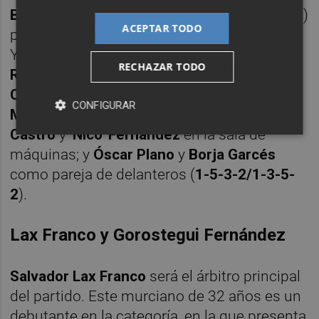
Bastón
como referencia ofensiva (
1-4-2-3-1
)
ACEPTAR TODO
podrían integrar esta noche el once azulón.
Y hacer lo propio en el franjiverde
San
RECHAZAR TODO
Román
bajo palos;
Mario Gaspar
,
Bigas
y
Clerc
como trío de centrales,
Josan
y
'Tete'
CONFIGURAR
Morente
como carrileros;
Febas
,
'Nico'
Castro
y
'Nico' Fernández
en la sala de
máquinas; y
Óscar Plano
y
Borja Garcés
como pareja de delanteros (
1-5-3-2/1-3-5-
2
).
Lax Franco y Gorostegui Fernández
Salvador Lax Franco
será el árbitro principal
del partido. Este murciano de 32 años es
un
debutante en la categoría, en la que presenta