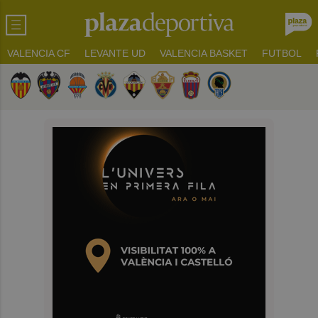
VALENCIA CF
LEVANTE UD
VALENCIA BASKET
FUTBOL