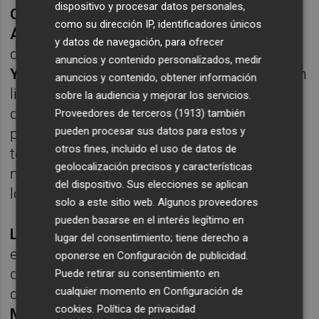
dispositivo y procesar datos personales,
Cazorla
, el extremo
Paulino
y el delantero
como su dirección IP, identificadores únicos
Álex Millán
), lo que le llevará a echar mano
y datos de navegación, para ofrecer
del central
Jaime Vázquez
, el mediocentro
anuncios y contenido personalizados, medir
Yayo
y el extremo
Mario Sesé
, jugadores con
anuncios y contenido, obtener información
licencia del
Vetusta
, Beccacece no podrá
sobre la audiencia y mejorar los servicios.
disponer del central
Álex Martín
y del
Proveedores de terceros (1913)
también
pueden procesar sus datos para estos y
pivote
John Chetauya
, al tiempo que tiene
otros fines, incluido el uso de datos de
tocados físicamente al carrilero
Josan
, al
geolocalización precisos y características
mediocentro
Raúl 'Guti'
, al extremo
Fidel
y a
del dispositivo. Sus elecciones se aplican
los delanteros
Sergio León
y
Borja Garcés
.
solo a este sitio web. Algunos proveedores
pueden basarse en el interés legítimo en
Leo Román
en la portería;
Lucas
,
Luengo
, el
lugar del consentimiento; tiene derecho a
exfranjiverde
Dani Calvo
y
Abel Bretones
en
oponerse en
Configuración de publicidad
.
defensa;
Jimmy
y
Colombatto
como pareja
Puede retirar su consentimiento en
cualquier momento en
Configuración de
de mediocentros;
Masca
,
Seoane
y
Sebas
cookies
.
Política de privacidad
Moyano
como trío de mediapuntas; y
Borja