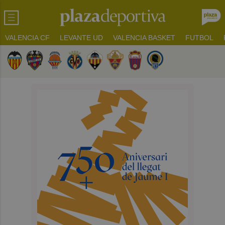
VALENCIA CF
LEVANTE UD
VALENCIA BASKET
FUTBOL