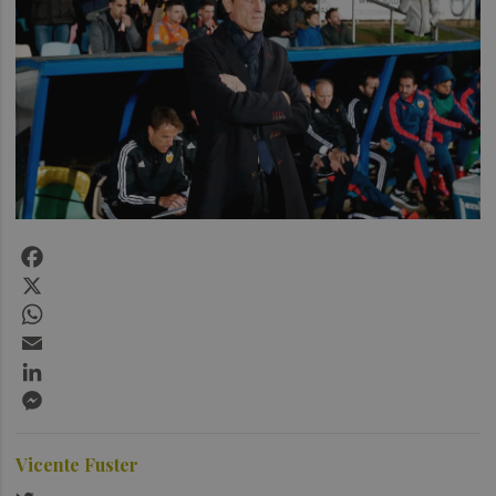
Facebook
X
WhatsApp
Email
LinkedIn
Messenger
Vicente Fuster