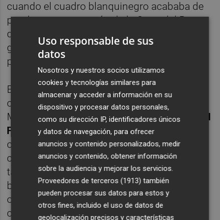
cuando el cuadro blanquinegro acababa de
proclamarse campeón de la Copa del Rey,
destituyó a
Ronald Koeman
tras caer
Uso responsable de sus
goleado ante el Athletic de Bilbao y la visita
datos
por al Camp Nou fue muy dolorosa.
Nosotros y nuestros socios utilizamos
cookies y tecnologías similares para
En cambio,
el año pasado 'Voro'
sí que pudo
almacenar y acceder a información en su
contrarrestar el poderío azulgrana en
dispositivo y procesar datos personales,
Mestalla y
obtuvo un valioso empate ante el
como su dirección IP, identificadores únicos
FC Barcelona
con un equipo de
y datos de navegación, para ofrecer
circunstancias que estaba en ese tramo del
anuncios y contenido personalizados, medir
anuncios y contenido, obtener información
campeonato con una moral muy baja y
sobre la audiencia y mejorar los servicios.
también azotado por una gran cantidad de
Proveedores de terceros (1913)
también
bajas por lesión. Ahora, 'Voro' tiene la
pueden procesar sus datos para estos y
oportunidad de seguir mejorando su labor
otros fines, incluido el uso de datos de
como solución de urgencia este jueves ante
geolocalización precisos y características