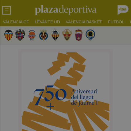
VALENCIA CF
LEVANTE UD
VALENCIA BASKET
FUTBOL