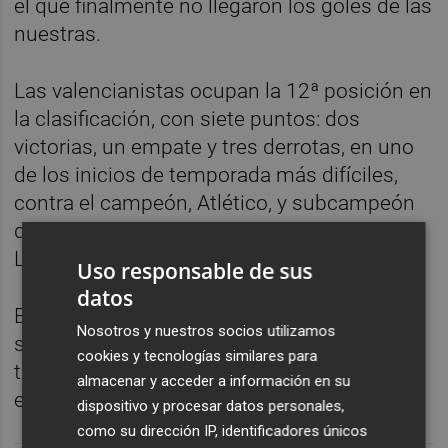
el que finalmente no llegaron los goles de las
nuestras.
Las valencianistas ocupan la 12ª posición en
la clasificación, con siete puntos: dos
victorias, un empate y tres derrotas, en uno
de los inicios de temporada más difíciles,
contra el campeón, Atlético, y subcampeón
de Liga, Barcelona, y habiendo visitado
Lezama, feudo del Athletic.
Uso responsable de sus
datos
El recién ascendido Madrid CF Femenino
Nosotros y nuestros socios utilizamos
suma nueve puntos y ocupa el 7º puesto,
cookies y tecnologías similares para
tras haber logrado dos triunfos, tres
almacenar y acceder a información en su
empates y dos derrotas.
dispositivo y procesar datos personales,
como su dirección IP, identificadores únicos