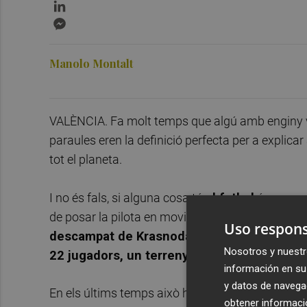
LinkedIn
Messenger
Manolo Montalt
VALÈNCIA. Fa molt temps que algú amb enginy va
paraules eren la definició perfecta per a explica
tot el planeta.
I no és fals, si alguna cosa té
el futbol
és que
p
de posar la pilota en moviment) un
Bayern de 
Uso respons
descampat de Krasnodar
(últimament no se m'
Nosotros y nuestr
22 jugadors, un terreny de joc, dos porterie
información en su 
y datos de navega
En els últims temps això ha canviat. El futbol 
obtener informació