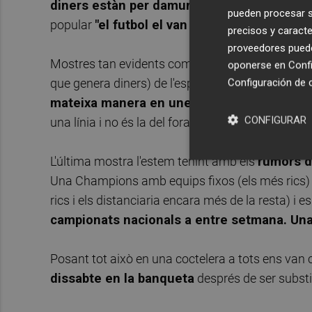
diners estàn per damunt de tot
. Ara este esp
pueden procesar su
popular
"el futbol el van inventar els pobres 
precisos y caracte
proveedores pueden
Mostres tan evidents com
el VAR allunyen i co
oponerse en
Confi
Configuración de 
que genera diners) de l'esport que es juga en ca
mateixa manera en unes divisions -o campi
CONFIGURAR
una línia i no és la del fora de joc, és la que sepa
L'última mostra l'estem tenint amb els
rumors de
Una Champions amb equips fixos (els més rics) o
rics i els distanciaria encara més de la resta) i 
campionats nacionals a entre setmana. Una
Posant tot això en una coctelera a tots ens van
dissabte en la banqueta
després de ser substi