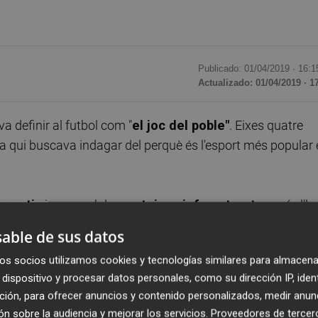
Publicado: 01/04/2019 ·
16:1
Actualizado: 01/04/2019 · 1
 definir al futbol com "
el joc del poble"
. Eixes quatre
r a qui buscava indagar del perquè és l'esport més popular
ermetia
jugar amb les
mateixes infraestructures
(a l'h
Munic-Boca Júniors o una paxanga entre amics en u
able de sus datos
ocorre un altre lloc més inóspit, vaja vosté a saber perquè
os socios utilizamos cookies y tecnologías similares para almacena
s i una pilota
.
dispositivo y procesar datos personales, como su dirección IP, iden
ción, para ofrecer anuncios y contenido personalizados, medir anun
s'ha convertit en un gegant amb tal volúmen de negoci que
e
n sobre la audiencia y mejorar los servicios.
Proveedores de tercer