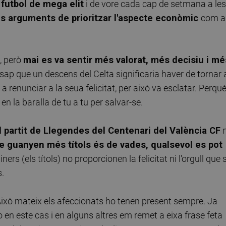
 futbol de mega elit
i de vore cada cap de setmana a les
s arguments de prioritzar l'aspecte econòmic
com a
, però
mai es va sentir més valorat, més decisiu i mé
s sap que un descens del Celta significaria haver de tornar 
 a renunciar a la seua felicitat, per això va esclatar. Perquè
n la baralla de tu a tu per salvar-se.
 partit de Llegendes del Centenari del València CF
ue guanyen més títols és de vades, qualsevol es pot
iners (els títols) no proporcionen la felicitat ni l'orgull que s
s.
Això mateix els afeccionats ho tenen present sempre. Ja
o en este cas i en alguns altres em remet a eixa frase feta