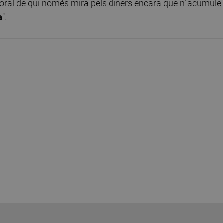
 moral de qui només mira pels diners encara que n´acumule
a
".