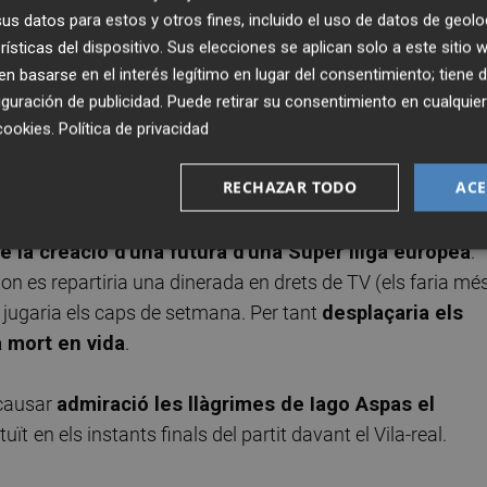
ort s'ha convertit en una altra cosa basada en altra defini
s datos para estos y otros fines, incluido el uso de datos de geolo
per a la seua felicitat, però se l´han comprat els rics
rísticas del dispositivo. Sus elecciones se aplican solo a este sitio
 basarse en el interés legítimo en lugar del consentimiento; tiene 
nverteixen en un esport diferent el futbol d'elits
(el
guración de publicidad
. Puede retirar su consentimiento en cualqu
cookies
.
Política de privacidad
tegories amateurs.
El reglament ja no s'aplica de la
onats- que en altres
. Agrade o no agrade, el VAR traça
RECHAZAR TODO
ACE
ra a elits de bases.
 la creació d'una futura d'una Súper lliga europea
.
n es repartiria una dinerada en drets de TV (els faria mé
es jugaria els caps de setmana. Per tant
desplaçaria els
 mort en vida
.
 causar
admiració les llàgrimes de Iago Aspas el
tuït
en els instants finals del partit davant el Vila-real.