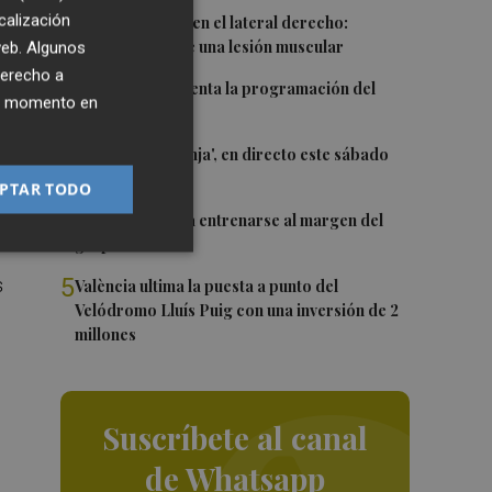
ció
1
calización
Más problemas en el lateral derecho:
"
.
Monferrer sufre una lesión muscular
 web. Algunos
derecho a
2
El Valencia presenta la programación del
ier momento en
Trofeu Taronja
3
El 'Trofeu Taronja', en directo este sábado
por À Punt
PTAR TODO
4
Almeida vuelve a entrenarse al margen del
grupo
5
s
València ultima la puesta a punto del
Velódromo Lluís Puig con una inversión de 2
millones
Suscríbete al canal
de Whatsapp