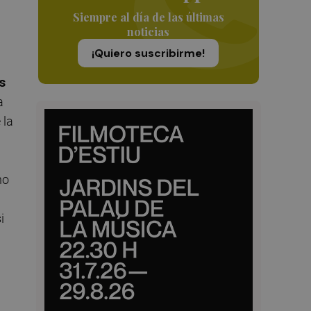
Siempre al día de las últimas
noticias
¡Quiero suscribirme!
s
a
 la
no
i