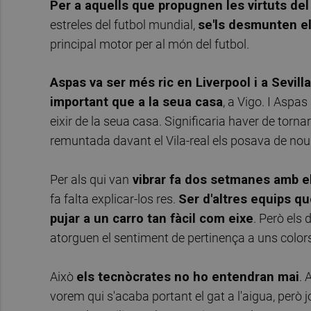
Per a aquells que propugnen les virtuts del
estreles del futbol mundial,
se'ls desmunten el
principal motor per al món del futbol.
Aspas va ser més ric en Liverpool i a Sevill
a
important que a la seua casa
, a Vigo. I Aspa
eixir de la seua casa. Significaria haver de tornar
remuntada davant el Vila-real els posava de nou e
Per als qui van
vibrar fa dos setmanes amb el
fa falta explicar-los res.
Ser d'altres equips q
pujar a un carro tan fàcil com eixe
. Però els d
atorguen el sentiment de pertinença a uns color
Això
els tecnòcrates no ho entendran mai
. 
vorem qui s'acaba portant el gat a l'aigua, però j