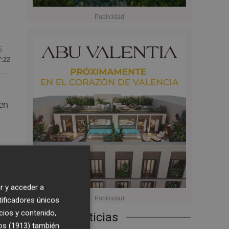
5
7:22
 en
ora
n
):
r y acceder a
tificadores únicos
cios y contenido,
Últimas Noticias
ls
os (1913)
también