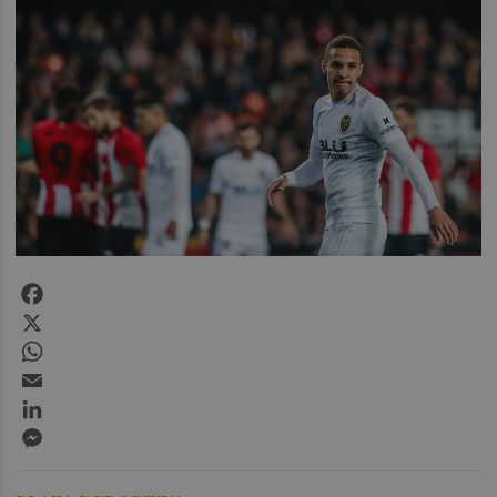
Facebook
X
WhatsApp
Email
LinkedIn
Messenger