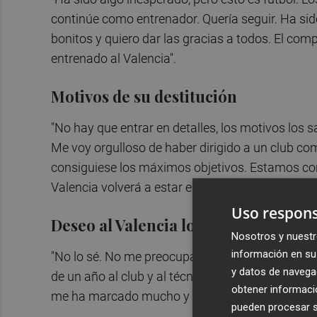
continúe como entrenador. Quería seguir. Ha s
bonitos y quiero dar las gracias a todos. El com
entrenado al Valencia".
Motivos de su destitución
"No hay que entrar en detalles, los motivos los s
Me voy orgulloso de haber dirigido a un club co
consiguiese los máximos objetivos. Estamos con
Valencia volverá a estar entre los mejores clube
Uso respons
Deseo al Valencia lo "mejor"
Nosotros y nuestr
información en su 
"No lo sé. No me preocupa eso ahora. Le deseo a
y datos de navega
de un año al club y al técnico que entra lo haré 
obtener informació
me ha marcado mucho y solo puedo dar las graci
pueden procesar su