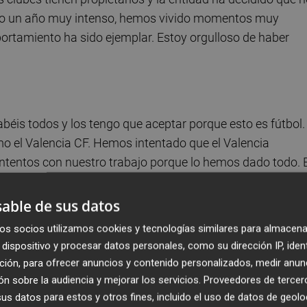
ido un año muy intenso, hemos vivido momentos muy
portamiento ha sido ejemplar. Estoy orgulloso de haber
abéis todos y los tengo que aceptar porque esto es fútbol.
mo el Valencia CF. Hemos intentado que el Valencia
tentos con nuestro trabajo porque lo hemos dado todo. E
s de LaLiga en poco tiempo".
able de sus datos
os socios utilizamos cookies y tecnologías similares para almacena
dispositivo y procesar datos personales, como su dirección IP, iden
l Valencia lo mejor y si puedo ayudarles en mi experienci
ción, para ofrecer anuncios y contenido personalizados, medir anun
porque estoy orgulloso de haber estado en el Valencia. El c
n sobre la audiencia y mejorar los servicios.
Proveedores de tercer
as. Soy un afortunado por haber entrenado al Valencia".
s datos para estos y otros fines, incluido el uso de datos de geolo