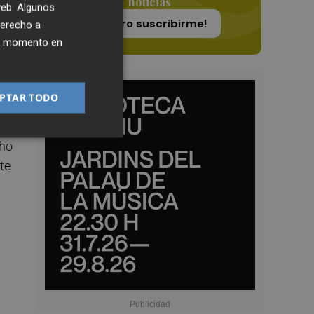
noticias
 web. Algunos
¡Quiero suscribirme!
derecho a
ier momento en
lar
al.
PTAR TODO
i
cho
te