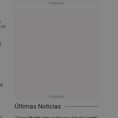
5
7:09
l
uy
Últimas Noticias
no
Jorge Martín suma su tercera victoria 'sprint'