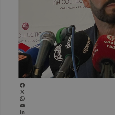
Facebook
X
WhatsApp
Email
LinkedIn