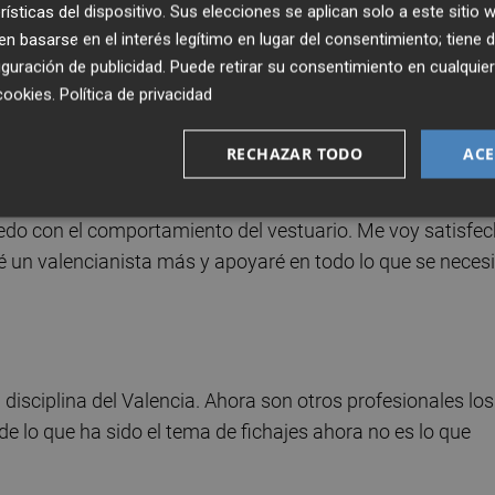
rísticas del dispositivo. Sus elecciones se aplican solo a este sitio
 basarse en el interés legítimo en lugar del consentimiento; tiene 
guración de publicidad
. Puede retirar su consentimiento en cualqu
 No han habido conflictos, sí diferencias de pensamiento.
cookies
.
Política de privacidad
ndé unas cosas y no pudieron ser. No es momento de hab
rar en breve su estatus en el fútbol nacional e internacion
RECHAZAR TODO
ACE
dado para llegar a Europa pero sí para estar a un penalt
upercopa y hemos mejorado los resultados anteriores. Han
edo con el comportamiento del vestuario. Me voy satisfe
eré un valencianista más y apoyaré en todo lo que se necesi
disciplina del Valencia. Ahora son otros profesionales los
de lo que ha sido el tema de fichajes ahora no es lo que