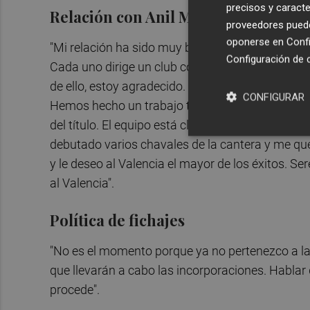
precisos y caracte
Relación con Anil Murthy
proveedores pueden
oponerse en
Confi
"Mi relación ha sido muy buena. Siempre cordial.
Configuración de 
Cada uno dirige un club como considera, yo ma
de ello, estoy agradecido. El Valencia va a recupe
CONFIGURAR
Hemos hecho un trabajo tremendo, que no nos ha 
del título. El equipo está clasificado para la S
debutado varios chavales de la cantera y me qu
y le deseo al Valencia el mayor de los éxitos. S
al Valencia".
Política de fichajes
"No es el momento porque ya no pertenezco a la 
que llevarán a cabo las incorporaciones. Hablar 
procede".