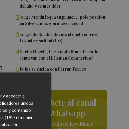
1
del año y es más líder
2
Jorge Martín logra su primera 'pole position'
en Silverstone, con nuevo récord
3
Un gol de Bardeli decide el duelo entre el
Levante y su filial (1-0)
4
Nacho Huerta, Luis Vidal y Manu Furtado
renuevan con el Léleman Conqueridor
l
5
Foios se vuelca con Ferran Torres
r y acceder a
Suscríbete al canal
tificadores únicos
a
de Whatsapp
cios y contenido,
lub
os (1913)
también
Siempre al día de las últimas
calización