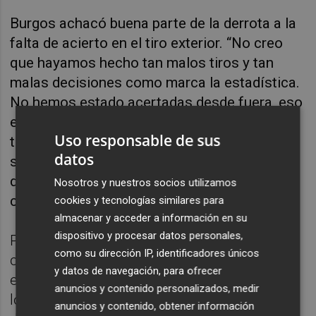
Burgos achacó buena parte de la derrota a la
falta de acierto en el tiro exterior. “No creo
que hayamos hecho tan malos tiros y tan
malas decisiones como marca la estadística.
No hemos estado acertadas desde fuera, eso
es así. Pero hemos tenido un muy buen rigor
Uso responsable de sus
táctico defensivo. Dejar a Schio en casa a
datos
solo 62 puntos habla muy bien de nuestra
defensa, de nuestra mentalidad y de haber
Nosotros y nuestros socios utilizamos
creído hasta el final”, destacó.
cookies y tecnologías similares para
almacenar y acceder a información en su
dispositivo y procesar datos personales,
Por su parte, Queralt Casas, capitana del
como su dirección IP, identificadores únicos
conjunto valenciano, señaló visiblemente
y datos de navegación, para ofrecer
emocionada que deben estar orgullosas de
anuncios y contenido personalizados, medir
lo que han logrado. “Pocos equipos
anuncios y contenido, obtener información