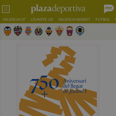
VALENCIA CF
LEVANTE UD
VALENCIA BASKET
FUTBOL