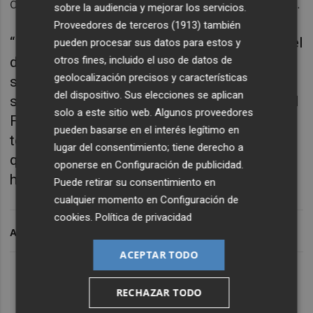
debutantes han llegado hasta aquí”, subrayó.
sobre la audiencia y mejorar los servicios.
Proveedores de terceros (1913)
también
“Lo hemos dado todo pero no hemos tenido el
pueden procesar sus datos para estos y
día. Ha sido difícil porque teníamos la
otros fines, incluido el uso de datos de
geolocalización precisos y características
sensación y la esperanza de que podíamos
del dispositivo. Sus elecciones se aplican
sacarlo y nos quedamos a un paso de la Final
solo a este sitio web. Algunos proveedores
Four. Habríamos firmado al principio de la
pueden basarse en el interés legítimo en
temporada estar así hoy pero cuando te
lugar del consentimiento; tiene derecho a
quedas a un paso te da mucha rabia. No
oponerse en
Configuración de publicidad
.
hemos estado tan lejos”, lamentó.
Puede retirar su consentimiento en
cualquier momento en
Configuración de
cookies
.
Política de privacidad
ARCHIVADO EN
ACEPTAR TODO
RECHAZAR TODO