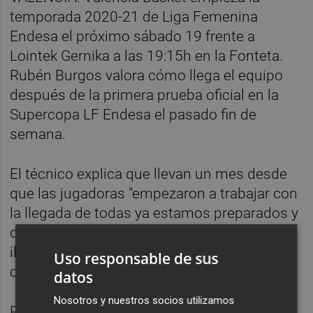
temporada 2020-21 de Liga Femenina
Endesa el próximo sábado 19 frente a
Lointek Gernika a las 19:15h en la Fonteta.
Rubén Burgos valora cómo llega el equipo
después de la primera prueba oficial en la
Supercopa LF Endesa el pasado fin de
semana.
El técnico explica que llevan un mes desde
que las jugadoras "empezaron a trabajar con
la llegada de todas ya estamos preparados y
dispuestos para empezar esta temporada
ilusionante y que además que sea aquí en
Uso responsable de sus
casa en la Fonteta".
datos
Nosotros y nuestros socios utilizamos
Repitiendo el rival de la Supercopa LF