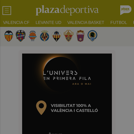
VALENCIA CF
LEVANTE UD
VALENCIA BASKET
FUTBOL