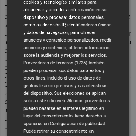
cookies y tecnologías similares para
Endesa y preguntado por la posible similitud
almacenar y acceder a información en su
del partido, Burgos analiza que seguramente
dispositivo y procesar datos personales,
será parecido pero "nosotros llegamos con
como su dirección IP, identificadores únicos
una semana más de preparación, de conocer
y datos de navegación, para ofrecer
anuncios y contenido personalizados, medir
las circunstancias para este partido como es
anuncios y contenido, obtener información
que no vamos a poder contar con nuestras
sobre la audiencia y mejorar los servicios.
dos cincos, por la lesión de Raquel que se
Proveedores de terceros (1725)
también
produjo en la Supercopa y la baja de Marie
pueden procesar sus datos para estos y
Gülich, además de la ausencia de María Pina.
otros fines, incluido el uso de datos de
Con estas circunstancias hemos trabajado
geolocalización precisos y características
toda la semana con la máxima ilusión,
del dispositivo. Sus elecciones se aplican
siguiendo adaptando a las nuevas
solo a este sitio web. Algunos proveedores
pueden basarse en el interés legítimo en
incorporaciones y poniendo en forma a las
lugar del consentimiento; tiene derecho a
últimas en llegar, así que a tope para este
oponerse en
Configuración de publicidad
.
partido".
Puede retirar su consentimiento en