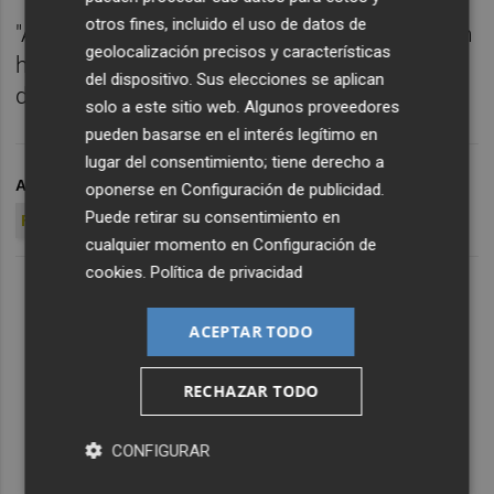
otros fines, incluido el uso de datos de
"Además los árbitros lo están aceptando con
geolocalización precisos y características
humildad y con una naturalidad tremenda",
del dispositivo. Sus elecciones se aplican
destacó.
solo a este sitio web. Algunos proveedores
pueden basarse en el interés legítimo en
lugar del consentimiento; tiene derecho a
ARCHIVADO EN
LUIS RUBIALES
SELECCIÓN ESPAÑOLA
oponerse en
Configuración de publicidad
.
Puede retirar su consentimiento en
FERNANDO HIERRO
cualquier momento en
Configuración de
cookies
.
Política de privacidad
ACEPTAR TODO
RECHAZAR TODO
CONFIGURAR