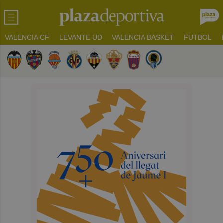
VALENCIA CF
LEVANTE UD
VALENCIA BASKET
FUTBOL