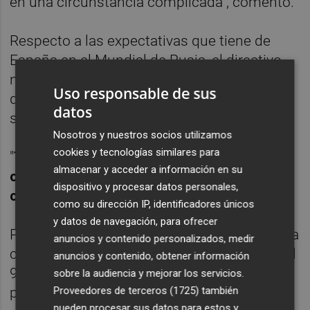
en una circunstancia complicada", comentó.
Respecto a las expectativas que tiene de
España en el Mundial de Rusia, el directivo
no quiso fijarse una meta, y solo mencionó
Uso responsable de sus
que quiere sentirse orgulloso de su
datos
selección.
Nosotros y nuestros socios utilizamos
cookies y tecnologías similares para
"
Tenemos que asumir cualquier reto,
almacenar y acceder a información en su
cualquier rival a estas alturas es
dispositivo y procesar datos personales,
complicado
", afirmó.
como su dirección IP, identificadores únicos
y datos de navegación, para ofrecer
Por otra parte, Rubiales resaltó que el VAR ha
anuncios y contenido personalizados, medir
cambiado la percepción de todos, pues en el
anuncios y contenido, obtener información
90 por ciento de los casos ha sido
sobre la audiencia y mejorar los servicios.
positivamente aceptado.
Proveedores de terceros (1725)
también
pueden procesar sus datos para estos y