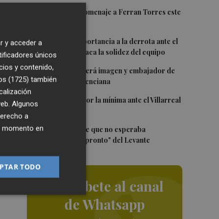
1
Foios rendirá homenaje a Ferran Torres este
viernes
2
Sotelo resta importancia a la derrota ante el
r y acceder a
Villarreal y destaca la solidez del equipo
tificadores únicos
a
cios y contenido,
3
Ferran Torres será imagen y embajador de
os (1725)
también
la Comunitat Valenciana
calización
4
El Levante cae por la mínima ante el Villarreal
 web. Algunos
derecho a
5
ier momento en
Elgezabal admite que no esperaba
marcharse "tan pronto" del Levante
PTAR TODO
Suscríbete al canal
de Whatsapp