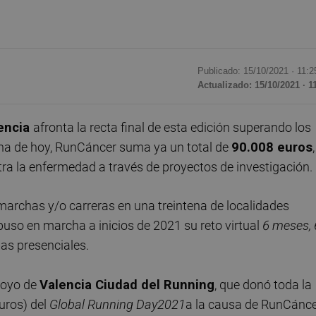
Publicado: 15/10/2021 ·
11:2
Actualizado: 15/10/2021 · 1
lencia
afronta la recta final de esta edición superando los
cha de hoy, RunCáncer suma ya un total de
90.008 euros
,
tra la enfermedad a través de proyectos de investigación.
marchas y/o carreras en una treintena de localidades
puso en marcha a inicios de 2021 su reto virtual
6 meses, 
bas presenciales.
poyo de
Valencia Ciudad del Running
, que donó toda la
uros) del
Global Running Day
2021
a la causa de RunCánce