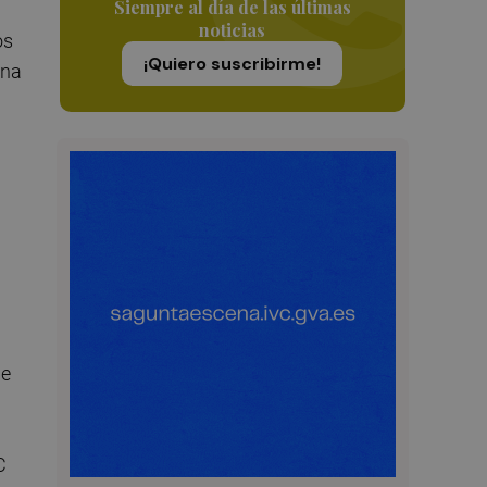
Siempre al día de las últimas
noticias
os
¡Quiero suscribirme!
una
de
C