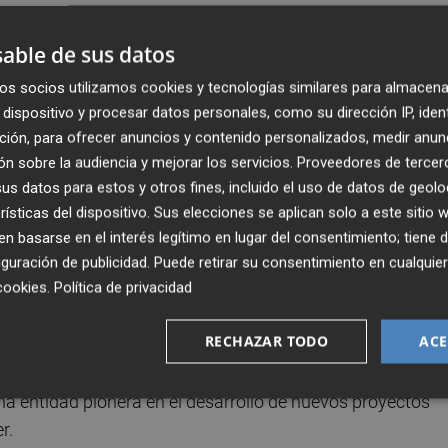
 financiar una de las becas predoctorales que otorga cada
able de sus datos
dores puedan desarrollar sus proyectos.
os socios utilizamos cookies y tecnologías similares para almacena
dispositivo y procesar datos personales, como su dirección IP, iden
er seguir sumando mucho más de aquí a final de año par
ción, para ofrecer anuncios y contenido personalizados, medir anun
vestigación posibles, ya que investigar es lucha y es
n sobre la audiencia y mejorar los servicios.
Proveedores de tercer
ias a las personas que se mueven en cada una de nuestras
s datos para estos y otros fines, incluido el uso de datos de geolo
rísticas del dispositivo. Sus elecciones se aplican solo a este sitio
 basarse en el interés legítimo en lugar del consentimiento; tiene 
 proyectos de investigación
guración de publicidad
. Puede retirar su consentimiento en cualqu
cookies
.
Política de privacidad
torales,
23 jóvenes investigadores
han podido
RECHAZAR TODO
ACE
que reciben de la Asociación, una cifra que sitúa a AECC
ón con mayor inversión y número de proyectos científicos
una entidad pionera en el desarrollo de nuevos proyectos
er.