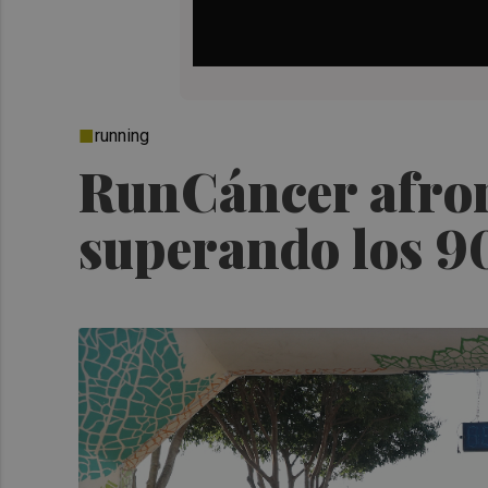
running
RunCáncer afront
superando los 9