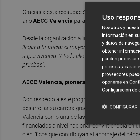
Gracias a esta recaudación, el circuito ya puede
Uso respons
año
AECC Valencia
para que jóvenes investiga
Nosotros y nuestr
información en su 
Desde la organización afirman que esperan “
pod
y datos de navega
llegar a financiar el mayor número de becas de in
obtener informació
supervivencia. Y todo ello lo conseguimos grac
pueden procesar su
pruebas
”.
precisos y caracte
proveedores pueden
AECC Valencia, pionera en el desarrollo de
oponerse en
Confi
Configuración de 
Con respecto a este programa de ayudas predoc
CONFIGURAR
desarrollar su carrera gracias a la financiación 
Valencia como una de las Juntas de la Asociaci
financiados a nivel nacional, convirtiéndola en 
científicos que contribuyan al abordaje del cánc