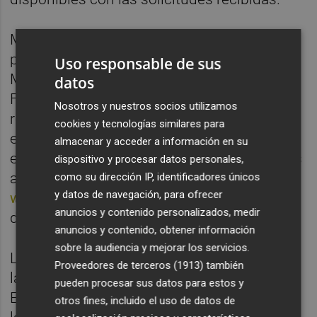
Más de 10.000 escolares de educación
primaria están viviendo ya en sus clases el
Uso responsable de sus
Maratón, más allá de la clase de Educación
datos
Física, a través de concursos y actividades
Nosotros y nuestros socios utilizamos
relacionadas con diferentes materias
cookies y tecnologías similares para
educativas. El profesorado de los centros
almacenar y acceder a información en su
educativos, apoyado en los monitores de las
dispositivo y procesar datos personales,
actividades y la página web
como su dirección IP, identificadores únicos
y datos de navegación, para ofrecer
www.maratonalcole.com
, se encarga de
anuncios y contenido personalizados, medir
dirigir a los escolares en este proyecto.
anuncios y contenido, obtener información
sobre la audiencia y mejorar los servicios.
Los pilares fundamentales del proyecto son
Proveedores de terceros (1913)
también
la transmisión de valores y de la Cultura del
pueden procesar sus datos para estos y
Esfuerzo, la mejora de la calidad educativa y
otros fines, incluido el uso de datos de