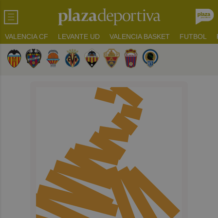
VALENCIA CF
LEVANTE UD
VALENCIA BASKET
FUTBOL