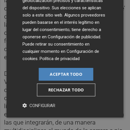
la lucha contra el sedentarismo y la
geolocalización precisos y características
obesidad. Así, la iniciativa ‘El Maratón al Cole’
del dispositivo. Sus elecciones se aplican
solo a este sitio web. Algunos proveedores
defiende el deporte como herramienta para
pueden basarse en el interés legítimo en
la promoción de hábitos saludables y trata
lugar del consentimiento; tiene derecho a
de motivar al alumnado para practicarlo
oponerse en
Configuración de publicidad
.
fuera de la escuela, en familia o con amigos,
Puede retirar su consentimiento en
con el objetivo de tener y mantener un buen
cualquier momento en
Configuración de
estado de salud.
cookies
.
Política de privacidad
Durante las próximas semanas, alumnos de
ACEPTAR TODO
València y provincia protagonizarán en la
ciudad de València actividades relacionadas
RECHAZAR TODO
con el Maratón y disfrutarán de concursos
literarios y de dibujo, carreras, juegos en
CONFIGURAR
equipo, un minimaratón y manualidades con
las que integrarán, de una manera