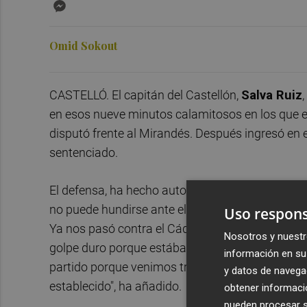
Messenger
Omid Sokout
CASTELLÓ. El capitán del Castellón,
Salva Ruiz
en esos nueve minutos calamitosos en los que en
disputó frente al Mirandés. Después ingresó en e
sentenciado.
El defensa, ha hecho autocrítica reconociendo q
no puede hundirse ante el primer golpe. "Han si
Uso respons
Ya nos pasó contra el Cádiz y debemos aprender 
Nosotros y nuestr
golpe duro porque estábamos haciendo un buen p
información en su 
partido porque venimos trabajando bien durante
y datos de navega
establecido", ha añadido.
obtener informació
pueden procesar su