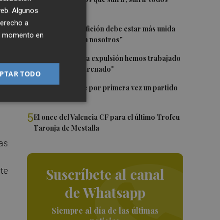
juntos”
 web. Algunos
derecho a
2
Diakhaby: “La afición debe estar más unida
ier momento en
con el club y con nosotros”
3
Pepelu: "Hasta la expulsión hemos trabajado
s.
como hemos entrenado"
PTAR TODO
o
4
Kiat Lim preside por primera vez un partido
en Mestalla
5
El once del Valencia CF para el último Trofeu
Taronja de Mestalla
as
Suscríbete al canal
nte
de Whatsapp
Siempre al día de las últimas