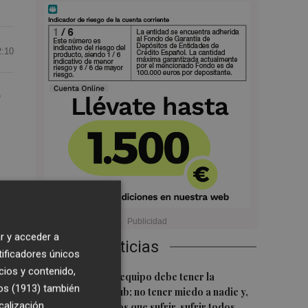
2:10
o
o
.
n
r y acceder a
Últimas Noticias
tificadores únicos
cios y contenido,
1
Luís Castro: "El equipo debe tener la
os (1913)
también
identidad del club; no tener miedo a nadie y,
calización
cuando tengamos que sufrir, sufrir todos