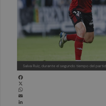
Salva Ruiz, durante el segundo tiempo del partid
Facebook
X
WhatsApp
Email
LinkedIn