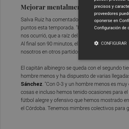
Mejorar mentalmente
precisos y caracte
proveedores pueden
Salva Ruiz ha comentado la necesidad de mejor
oponerse en
Confi
puntos esta temporada. "Es lo que más debemos
Configuración de 
nos ocurrió, que a raíz del gol que nos marcaron
Al final son 90 minutos, el rival también juega
CONFIGURAR
nosotros en otros partidos", ha subrayado.
El capitán albinegro se queda con el segundo t
hombre menos y ha dispuesto de varias llegadas
Sánchez
. "Con 0-3 y un hombre menos es muy 
cosas e incluso hemos tenido ocasiones para e
fútbol alegre y ofensivo que hemos mostrado en 
el Córdoba. Tenemos mimbres colectivos para ga