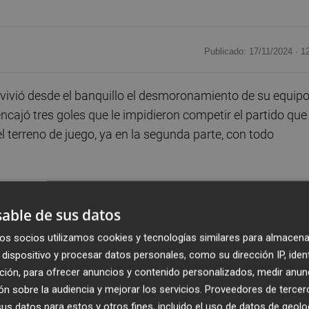
Publicado: 17/11/2024 ·
1
, vivió desde el banquillo el desmoronamiento de su equip
cajó tres goles que le impidieron competir el partido que
l terreno de juego, ya en la segunda parte, con todo
ue estas desconexiones no se deben repetir y que el equip
do diez minutos muy malos y es algo que no puede ocurrir
able de sus datos
de esos errores", ha señalado. "Es verdad que el 0-1 es u
os socios utilizamos cookies y tecnologías similares para almacena
artido, pero no puede ser que un gol nos cambie todo el
dispositivo y procesar datos personales, como su dirección IP, iden
 la semana y hay que seguir concentrados y con el plan
ción, para ofrecer anuncios y contenido personalizados, medir anun
n sobre la audiencia y mejorar los servicios.
Proveedores de tercer
s datos para estos y otros fines, incluido el uso de datos de geolo