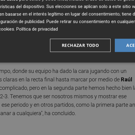
rísticas del dispositivo. Sus elecciones se aplican solo a este sitio
 basarse en el interés legítimo en lugar del consentimiento; tiene 
ar mentalmente, ya que esas lagunas le están costando
guración de publicidad
. Puede retirar su consentimiento en cualqu
 corregir. La semana pasada contra el Córdoba también
cookies
.
Política de privacidad
 pronto en la segunda parte el equipo se vino un poco atrá
RECHAZAR TODO
ACE
 y aunque sea un gol lo puedes remontar, como hemos hech
iempo, donde su equipo ha dado la cara jugando con un
 claras en la recta final hasta marcar por medio de
Raúl
complicado, pero en la segunda parte hemos hecho bien l
l 2-3. Tenemos que ser nosotros mismos y mostrar ese
ese periodo y en otros partidos, como la primera parte a
nar a cualquiera", ha concluido.