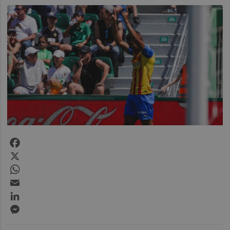
Facebook
X
WhatsApp
Email
LinkedIn
Messenger