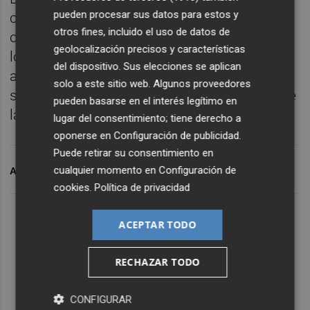
pueden procesar sus datos para estos y
cuatro puntos en los partidos de Elche y
otros fines, incluido el uso de datos de
contra Villarreal. A lo largo de la temporada,
geolocalización precisos y características
los goles y asistencias de Lino han ayudado
del dispositivo. Sus elecciones se aplican
a sumar un total de 11 puntos en LaLiga y a
solo a este sitio web. Algunos proveedores
superar la eliminatoria de octavos de final de
pueden basarse en el interés legítimo en
la Copa del Rey contra el Sporting de Gijón.
lugar del consentimiento; tiene derecho a
oponerse en
Configuración de publicidad
.
Puede retirar su consentimiento en
cualquier momento en
Configuración de
ARCHIVADO EN
SAMUEL LINO
VALENCIA CF
cookies
.
Política de privacidad
ACEPTAR TODO
RECHAZAR TODO
CONFIGURAR