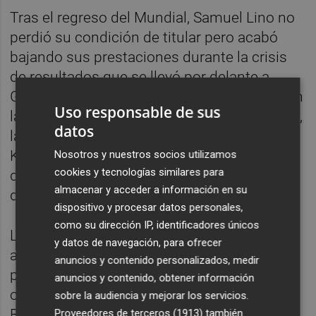
Tras el regreso del Mundial, Samuel Lino no
perdió su condición de titular pero acabó
bajando sus prestaciones durante la crisis
de resultados que se llevó por delante a
Gattuso, quemó a Voro y acabó recalando en
Uso responsable de sus
las manos de 'Pipo' Baraja. En ese momento,
datos
la figura que proliferó fue la de Justin
Kluivert, que comenzó a ser el jugador más
Nosotros y nuestros socios utilizamos
cookies y tecnologías similares para
diferencial ante la poca aportación del resto
almacenar y acceder a información en su
de sus compañeros en ataque.
dispositivo y procesar datos personales,
como su dirección IP, identificadores únicos
La lesión del holandés y Marcos André junto
y datos de navegación, para ofrecer
a la sanción de Hugo Duro le abrió las
anuncios y contenido personalizados, medir
puertas del once en Elche y aprovechó la
anuncios y contenido, obtener información
oportunidad para engancharse al equipo de
sobre la audiencia y mejorar los servicios.
Baraja. Los goles de Lino han contribuido en
Proveedores de terceros (1913)
también