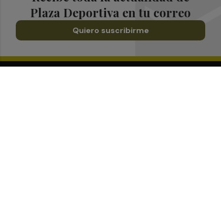
Plaza Deportiva en tu correo
Quiero suscribirme
Suscríbete al Boletín
Todos los días a primera hora en tu email
¡Quiero suscribirme!
Síguenos en redes
Plaza Deportiva, desde cualquier medio