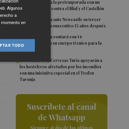
calización
2
El Levante cierra la pretemporada con un
 web. Algunos
doble amistoso: contra el filial y el Castellón
derecho a
3
El Valencia busca ante Newcastle su tercer
ier momento en
Trofeo Naranja consecutivo 15 años después
4
Carlos Corberán contará con 14
r
profesionales en su cuerpo técnico para la
PTAR TODO
2026-27
5
El Valencia CF y Cervezas Turia apoyarán a
los hosteleros afectados por los incendios
con una iniciativa especial en el Trofeu
Taronja
Suscríbete al canal
de Whatsapp
Siempre al día de las últimas