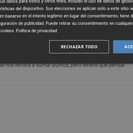
s datos para estos y otros fines, incluido el uso de datos de geolo
a utilizado a todos los jugadores profesionales de su
rísticas del dispositivo. Sus elecciones se aplican solo a este sitio
 basarse en el interés legítimo en lugar del consentimiento; tiene 
guración de publicidad
. Puede retirar su consentimiento en cualqu
cookies
.
Política de privacidad
untos que suma el Elche en la primera vuelta y, pese a
 primero es cumplir el objetivo de la salvación “y luego mira
RECHAZAR TODO
ACE
ue nos llevará a sumar puntos, pero teneos que pensar