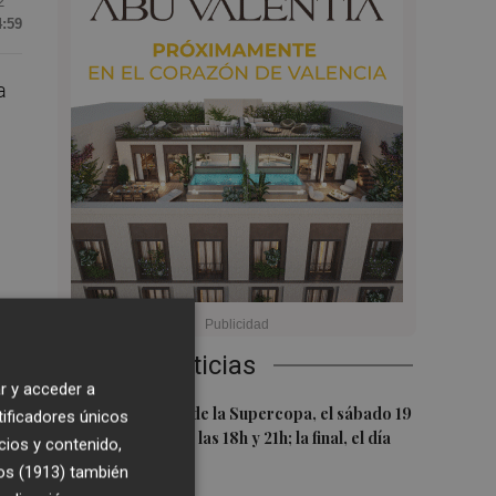
2
4:59
a
Últimas Noticias
r y acceder a
1
Las semifinales de la Supercopa, el sábado 19
tificadores únicos
de septiembre a las 18h y 21h; la final, el día
cios y contenido,
20 a las 19h
os (1913)
también