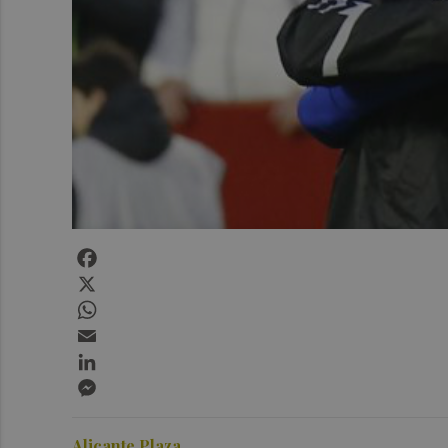
Facebook
X
WhatsApp
Email
LinkedIn
Messenger
Alicante Plaza