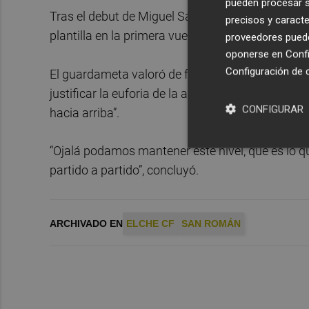
pueden procesar su
Tras el debut de Miguel San Román, el Elche ya h
precisos y caracte
plantilla en la primera vuelta del campeonato.
proveedores pueden
oponerse en
Confi
Configuración de 
El guardameta valoró de forma positiva los 31 p
justificar la euforia de la afición, recordó que lo
CONFIGURAR
hacia arriba”.
“Ojalá podamos mantener este nivel, que es lo q
partido a partido”, concluyó.
ARCHIVADO EN
ELCHE CF
SAN ROMÁN