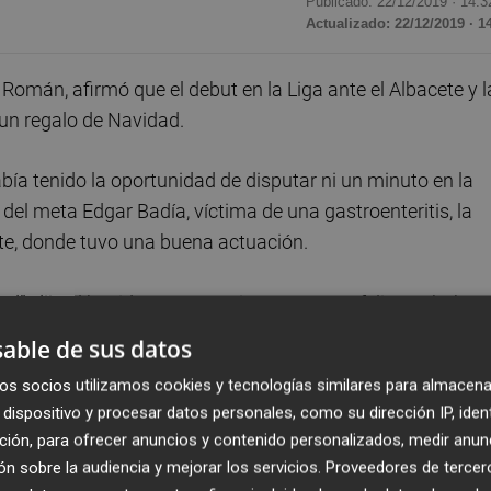
Publicado: 22/12/2019 ·
14:3
Actualizado: 22/12/2019 · 1
 Román, afirmó que el debut en la Liga ante el Albacete y l
 un regalo de Navidad.
había tenido la oportunidad de disputar ni un minuto en la
 del meta Edgar Badía, víctima de una gastroenteritis, la
nte, donde tuvo una buena actuación.
d”, dijo el benidormense, quien se mostró feliz por haber
able de sus datos
os socios utilizamos cookies y tecnologías similares para almacena
portero, quien también tuvo la oportunidad esta misma
dispositivo y procesar datos personales, como su dirección IP, iden
Segoviana, de disputar sus primeros minutos en
ción, para ofrecer anuncios y contenido personalizados, medir anun
n sobre la audiencia y mejorar los servicios.
Proveedores de tercer