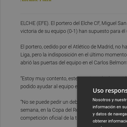
ELCHE (EFE). El portero del Elche CF, Miguel San
victoria de su equipo (0-1) han supuesto para él
El portero, cedido por el Atlético de Madrid, no 
Liga, pero la indisposición en el último momento
abrió las puertas del equipo en el Carlos Belmo
“Estoy muy contento, este es mi regalo de Navida
podido ayudar al equipo en la Liga.
Uso respons
Nosotros y nuestr
“No se puede pedir un debut mejor”, destacó el 
información en su 
semana, en la Copa del Rey ante la Gimnástica 
y datos de navega
competición oficial de la temporada.
obtener informació