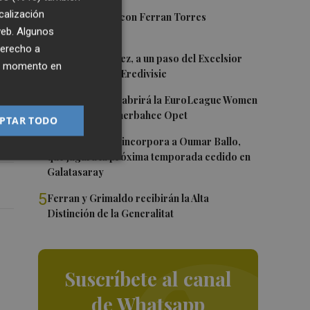
calización
1
Foios se vuelca con Ferran Torres
 web. Algunos
el
derecho a
2
Mario Domínguez, a un paso del Excelsior
ier momento en
Róterdam de la Eredivisie
or
3
Valencia Basket abrirá la EuroLeague Women
o
en casa ante Fenerbahce Opet
PTAR TODO
4
Valencia Basket incorpora a Oumar Ballo,
que jugará la próxima temporada cedido en
Galatasaray
5
Ferran y Grimaldo recibirán la Alta
Distinción de la Generalitat
Suscríbete al canal
de Whatsapp