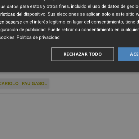
s datos para estos y otros fines, incluido el uso de datos de geolo
tar bien, sino competir.
No se puede entender de otra
rísticas del dispositivo. Sus elecciones se aplican solo a este sitio
 un equipo que podía estar en unas finales"
, indicaba 
 basarse en el interés legítimo en lugar del consentimiento; tiene 
 telefónica.
guración de publicidad
. Puede retirar su consentimiento en cualqu
cookies
.
Política de privacidad
"terminar con nosotros en los Juegos Olímpicos",
p
e agosto, "t
rataremos de hacer el mejor campeonat
RECHAZAR TODO
ACE
 dan acceso".
CARIOLO
PAU GASOL