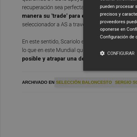
pueden procesar su
recuperación sea perfecta. Pau no sólo quería es
precisos y caracte
manera su 'trade' para estar en Milwaukee,
proveedores pueden
seleccionador a AS a través de una conversación
oponerse en
Confi
Configuración de 
En este sentido, Scariolo espera que
Pau pueda 
lo que en este Mundial que dará comienzo el 31 d
CONFIGURAR
posible y atrapar una de las dos plazas que
ARCHIVADO EN
SELECCIÓN BALONCESTO
SERGIO S