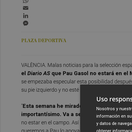
Email
LinkedIn
Messenger
PLAZA DEPORTIVA
VALÈNCIA. Malas noticias para la selección esp
el
Diario AS
que Pau Gasol no estará en el 
se empezaba especular esta posibilidad después 
su pie izquierdo y no esté pudiendo ayudar a lo
Uso respons
"
Esta semana he mirado a Pau más como sel
Nosotros y nuestr
importantísimo. Va a ser una baja tremenda
información en su 
no estar en el campo. Así que creo que su decisión
y datos de navega
queremos a Pau lo apoyamos y sabemos que ha 
obtener informació