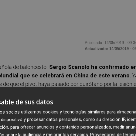
Publicado: 14/05/2019 ·
09:3
Actualizado: 14/05/2019 · 0
añola de baloncesto.
Sergio Scariolo ha confirmado e
Mundial que se celebrará en China de este verano
. Y
de que el pívot haya pasado por quirófano por la lesión 
s Milwaukee Bucks en los playoff de la NBA.
able de sus datos
eccionador que como rival. Para nosotros, Pau es
os socios utilizamos cookies y tecnologías similares para almacena
.
Lo vi en San Antonio hace un tiempo y lo vi harto. Harto
dispositivo y procesar datos personales, como su dirección IP, iden
 de tirar por la calle de en medio es la mejor.
Los que
ción, para ofrecer anuncios y contenido personalizados, medir anun
tomado la mejor decisión. Sólo puedo desearle que su
n sobre la audiencia y mejorar los servicios.
Proveedores de tercer